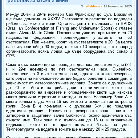
риболов за мъже и жени
От
Wishbone
•
21 November 2025
Между 26-ти и 29-ти ноември Сао Франсиску до Сул, Бразилия
ще бъде домакин на ХХХIV Световното първенство по подводен
риболов за мъже и жени. Организацията е възложена на BPDS
(Brazilian Confederation of Fishing and Underwater Sports) с главен
съдия Alvaro Matto Gloria. Поканени за участие при мъжете са 20
национални федерации, предвиждащи участието на 60
състезателя. При жените, броят на състезателките е 20. За целта
са осигурени общо 90 лодки, от които 10 резервни, като според
организаторите, всяка лодка ще бъде оборудвана със сонар и
GPS.
Самото състезание ще се проведе в два последователни дни (28-
и и 29-и ноември) по пет състезателни часа. Обичайно,
определени са 3 състезателни зони, едната от които резервна,
като редът на използването им ще бъде определян в самия ден, в
зависимост от метеорологичните условия. Зоните са с дълбочина
до 20 м., богати на риба дори в плитчините, което при
разнообразието на видовете и определените квоти ще изисква
много различни стратегии и методи на лов. Например Зона А е
много голяма с дължина 16 километра и включва три островни
групи. Зона В e по-малка - с дължина 6км., но предлага
идентични условия. Различна е резервната зона - която е
затворена в защитения залив Бабитонга, около архипелага със
същото име. Тази зона е с дълбочина до 13 м. и ограничена
видимост, което не я прави по-малко богата на улов.
Температурата на водата в зоните ще е между 20 и 25 градуса.
Очаква се изключително разнообразно състезание, като