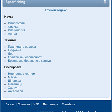
Spearfishing
Етичен Кодекс
Наука
Философия
Физика
Физиология
Апнеа
Техники
Планиране на лова
Гмуркане
Лов
Съвети за безопасност
Безопасно боравене с харпун
Екипировка
Неопренов костюм
Маска
Шнорхел
Плавници
Харпун
Аксесоари
За нас
|
Условия
|
ЧЗВ
|
Партньори
|
Translator