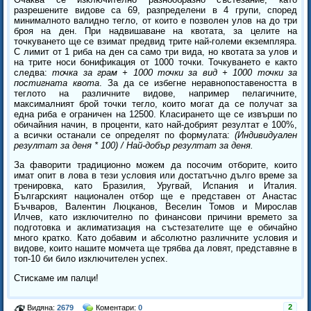
разрешените видове са 69, разпределени в 4 групи, според
минималното валидно тегло, от които е позволен улов на до три
броя на ден. При надвишаване на квотата, за целите на
точкуването ще се взимат предвид трите най-големи екземпляра.
С лимит от 1 риба на ден са само три вида, но квотата за улов и
на трите носи бонификация от 1000 точки. Точкуването е както
следва:
точка за грам + 1000 точки за вид + 1000 точки за
постигната квота
. За да се избегне неравнопоставеността в
теглото на различните видове, например пелагичните,
максималният брой точки тегло, които могат да се получат за
една риба е ограничен на 12500. Класирането ще се извърши по
обичайния начин, в проценти, като най-добрият резултат е 100%,
а всички останали се определят по формулата:
(Индивидуален
резултат за деня * 100) / Най-добър резултат за деня.
За фаворити традиционно можем да посочим отборите, които
имат опит в лова в тези условия или достатъчно дълго време за
тренировка, като Бразилия, Уругвай, Испания и Италия.
Българският национален отбор ще е представен от Анастас
Бъчваров, Валентин Люцканов, Веселин Томов и Мирослав
Илчев, като изключително по финансови причини времето за
подготовка и аклиматизация на състезателите ще е обичайно
много кратко. Като добавим и абсолютно различните условия и
видове, които нашите момчета ще трябва да ловят, представяне в
топ-10 би било изключителен успех.
Стискаме им палци!
2
Видяна:
2679
Коментари:
0