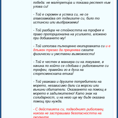
победа: не малтретира и показва респект към
улова си!
- Той е скромен в успеха си, не се
главозамайва от подвизите си, било то
истински или въображаеми!
- Той разбира че стойността на трофея е
право пропорционална на усилието, вложено
при добиването му!
- Той използва пълноценно екипировката си
и е
длъжен трезво да преценява
своите
физически и умствени възможности!
- Той е честен в маниера си на ловуване, в
начина по който се сдобива с риболовните си
трофеи, правейки го в духа на
спортсменската етика!
- Той уважава и другите потребители на
морето, независимо дали са морски или
външни обитатели. Оказването на помощ в
морето е задължително! Като знак на
солидарност, и на него ще му бъде оказана
помощ при нужда.
- С действията си, подводният риболовец
никога не застрашава безопасността на
околните.