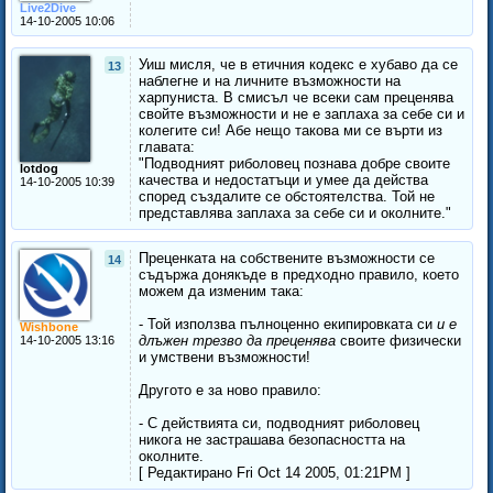
Live2Dive
14-10-2005 10:06
Уиш мисля, че в етичния кодекс е хубаво да се
13
наблегне и на личните възможности на
харпуниста. В смисъл че всеки сам преценява
свойте възможности и не е заплаха за себе си и
колегите си! Абе нещо такова ми се върти из
главата:
"Подводният риболовец познава добре своите
lotdog
качества и недостатъци и умее да действа
14-10-2005 10:39
според създалите се обстоятелства. Той не
представлява заплаха за себе си и околните."
Преценката на собствените възможности се
14
съдържа донякъде в предходно правило, което
можем да изменим така:
- Той използва пълноценно екипировката си
и е
Wishbone
длъжен трезво да преценява
своите физически
14-10-2005 13:16
и умствени възможности!
Другото е за ново правило:
- С действията си, подводният риболовец
никога не застрашава безопасността на
околните.
[ Редактирано Fri Oct 14 2005, 01:21PM ]