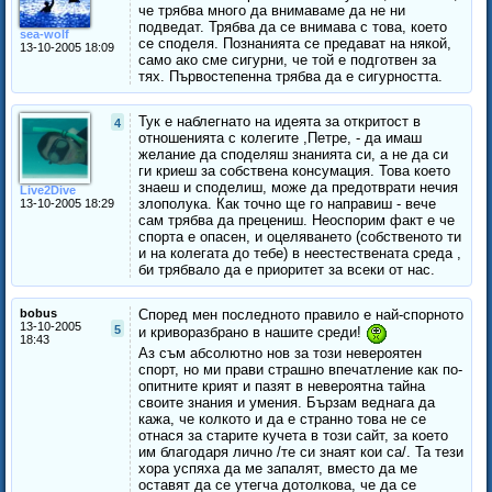
че трябва много да внимаваме да не ни
подведат. Трябва да се внимава с това, което
sea-wolf
се споделя. Познанията се предават на някой,
13-10-2005 18:09
само ако сме сигурни, че той е подготвен за
тях. Първостепенна трябва да е сигурността.
Тук е наблегнато на идеята за откритост в
4
отношенията с колегите ,Петре, - да имаш
желание да споделяш знанията си, а не да си
ги криеш за собствена консумация. Това което
знаеш и споделиш, може да предотврати нечия
Live2Dive
злополука. Как точно ще го направиш - вече
13-10-2005 18:29
сам трябва да прецениш. Неоспорим факт е че
спорта е опасен, и оцеляването (собственото ти
и на колегата до тебе) в неестествената среда ,
би трябвало да е приоритет за всеки от нас.
bobus
Според мен последното правило е най-спорното
13-10-2005
5
и криворазбрано в нашите среди!
18:43
Аз съм абсолютно нов за този невероятен
спорт, но ми прави страшно впечатление как по-
опитните крият и пазят в невероятна тайна
своите знания и умения. Бързам веднага да
кажа, че колкото и да е странно това не се
отнася за старите кучета в този сайт, за което
им благодаря лично /те си знаят кои са/. Та тези
хора успяха да ме запалят, вместо да ме
оставят да се утегча дотолкова, че да се