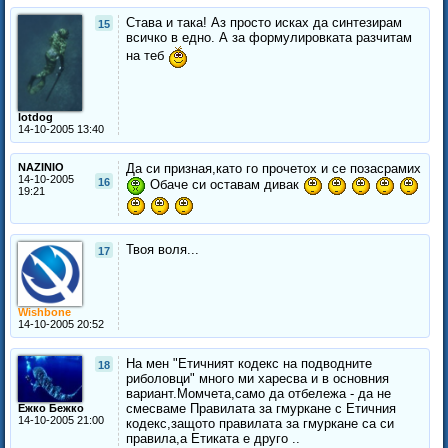
Става и така! Аз просто исках да синтезирам
15
всичко в едно. А за формулировката разчитам
на теб
lotdog
14-10-2005 13:40
NAZINIO
Да си призная,като го прочетох и се позасрамих
14-10-2005
16
Обаче си оставам дивак
19:21
Твоя воля...
17
Wishbone
14-10-2005 20:52
На мен "Етичният кодекс на подводните
18
риболовци" много ми харесва и в основния
вариант.Момчета,само да отбележа - да не
смесваме Правилата за гмуркане с Етичния
Ежко Бежко
14-10-2005 21:00
кодекс,защото правилата за гмуркане са си
правила,а Етиката е друго ..