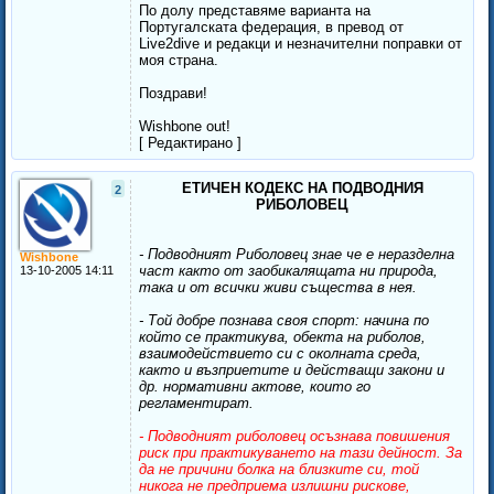
По долу представяме варианта на
Португалската федерация, в превод от
Live2dive и редакци и незначителни поправки от
моя страна.
Поздрави!
Wishbone out!
[ Редактирано ]
ЕТИЧЕН КОДЕКС НА ПОДВОДНИЯ
2
РИБОЛОВЕЦ
- Подводният Риболовец знае че е неразделна
Wishbone
част както от заобикалящата ни природа,
13-10-2005 14:11
така и от всички живи същества в нея.
- Той добре познава своя спорт: начина по
който се практикува, обекта на риболов,
взаимодействието си с околната среда,
както и възприетите и действащи закони и
др. нормативни актове, които го
регламентират.
- Подводният риболовец осъзнава повишения
риск при практикуването на тази дейност. За
да не причини болка на близките си, той
никога не предприема излишни рискове,