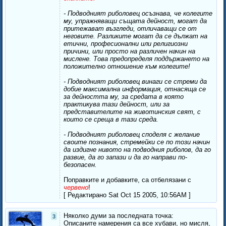
- Подводният риболовец осъзнава, че колегите
му, упражняващи същата дейност, могат да
притежават възгледи, отличаващи се от
неговите. Разликите могат да се дължат на
етични, професионални или религиозни
причини, или просто на различен начин на
мислене. Това предопределя поддържането на
положително отношение към колегите!
- Подводният риболовец винаги се стреми да
добие максимална информация, отнасяща се
за дейността му, за средата в която
практикува тази дейност, или за
представителите на животинския свят, с
които се среща в тази среда.
- Подводният риболовец споделя с желание
своите познания, стремейки се по този начин
да издигне нивото на подводния риболов, да го
развие, да го запази и да го направи по-
безопасен.
Поправките и добавките, са отбелязани с
червено
!
[ Редактирано Sat Oct 15 2005, 10:56AM ]
Няколко думи за последната точка:
3
Описаните намерения са все хубави, но мисля,