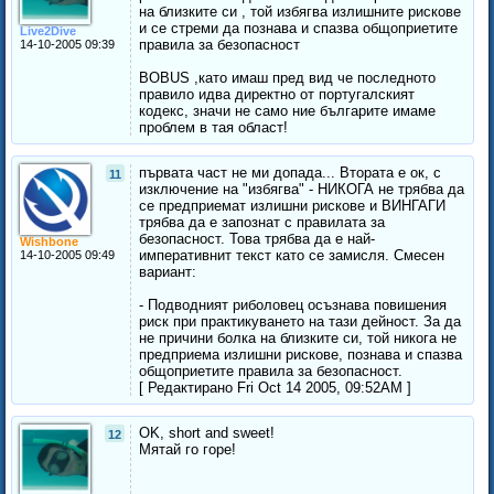
на близките си , той избягва излишните рискове
и се стреми да познава и спазва общоприетите
Live2Dive
правила за безопасност
14-10-2005 09:39
BOBUS ,като имаш пред вид че последното
правило идва директно от португалският
кодекс, значи не само ние българите имаме
проблем в тая област!
първата част не ми допада... Втората е ок, с
11
изключение на "избягва" - НИКОГА не трябва да
се предприемат излишни рискове и ВИНГАГИ
трябва да е запознат с правилата за
безопасност. Това трябва да е най-
Wishbone
императивнит текст като се замисля. Смесен
14-10-2005 09:49
вариант:
- Подводният риболовец осъзнава повишения
риск при практикуването на тази дейност. За да
не причини болка на близките си, той никога не
предприема излишни рискове, познава и спазва
общоприетите правила за безопасност.
[ Редактирано Fri Oct 14 2005, 09:52AM ]
OK, short and sweet!
12
Мятай го горе!