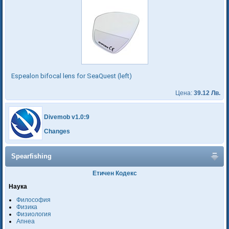
Espealon bifocal lens for SeaQuest (left)
Цена:
39.12 Лв.
Divemob v1.0:9
Changes
Spearfishing
Етичен Кодекс
Наука
Философия
Физика
Физиология
Апнеа