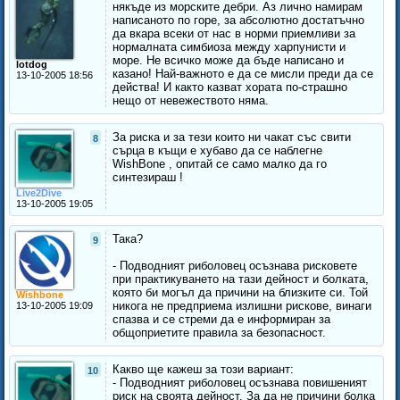
някъде из морските дебри. Аз лично намирам
написаното по горе, за абсолютно достатъчно
да вкара всеки от нас в норми приемливи за
нормалната симбиоза между харпунисти и
море. Не всичко може да бъде написано и
lotdog
казано! Най-важното е да се мисли преди да се
13-10-2005 18:56
действа! И както казват хората по-страшно
нещо от невежеството няма.
За риска и за тези които ни чакат със свити
8
сърца в къщи е хубаво да се наблегне
WishBone , опитай се само малко да го
синтезираш !
Live2Dive
13-10-2005 19:05
Така?
9
- Подводният риболовец осъзнава рисковете
при практикуването на тази дейност и болката,
която би могъл да причини на близките си. Той
Wishbone
никога не предприема излишни рискове, винаги
13-10-2005 19:09
спазва и се стреми да е информиран за
общоприетите правила за безопасност.
Какво ще кажеш за този вариант:
10
- Подводният риболовец осъзнава повишеният
риск на своята дейност. За да не причини болка