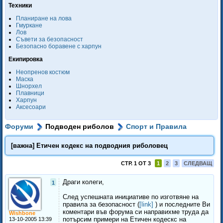
Техники
Планиране на лова
Гмуркане
Лов
Съвети за безопасност
Безопасно боравене с харпун
Екипировка
Неопренов костюм
Маска
Шнорхел
Плавници
Харпун
Аксесоари
Форуми
Подводен риболов
Спорт и Правила
[важна] Етичен кодекс на подводния риболовец
СТР. 1 ОТ 3
1
2
3
СЛЕДВАЩ
Драги колеги,
1
След успешната инициативе по изготвяне на
правила за безопасност (
[link]
) и последните Ви
коментари във форума си направихме труда да
Wishbone
потърсим примери на Етичен кодескс на
13-10-2005 13:39