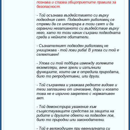
познава и спазва общоприетите правила за
безопасност.
- Той осъзнава въздействието си върху
подводния свят. Подводният риболовец се
стреми да се интегрира в този свят и да
ограничи негативното си въздействие върху
него, като по този начин съхрани подводната
среда и нейните обитатели.
- Съзнателният подводен риболовец не
унищожава - той лови риба! В улова си той е
селективен!
- Улова си той подбира измежду големите
екземпляри, вече зрели и изпълнили
функциите, които им е отредила природата,
било то репродуктивни, или други.
- Той съхранява и уважава редките видове и
тези заплашени от изчезване, дори и когато
това не е изрично закрепено с нормативен
акт.
- Той демонстрира уважение към
съществуващите средства за защита на
рибите и другите обекти на подводен лов,
било то природни или законодателни.
- Той е велокодушен при евенуалната си