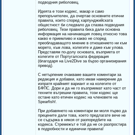
подводния риболовец.
Идеята е този кодекс, макар и само
препоръчителен, да очертае основните етични
правила, които според харпунджийската
общестност би следвало да спазва подводния
риболовец. Тези правила биха дали основна
информация на начинаещия ловец относно това
какво е приемливо и какво не според
преобладаващото мнение в отношението ни към
морето, към лова, колегите и даже към улова.
Представям по-долу основата, възприета от
колегите от Португалската федерация
(благодаря на Live2Dive за бързо организирания
превод).
С нетърпение очакваме вашите коментари за
редакция и добавки, като имам намерение да
изпратя крайният вариант и на колегите от
БФПС. Дори и да не го възприемат като част от
техните вътрешни правила, този кодекс ще
остане като етичен кодекс на членовете на
Spearfish!.
При добавянето на коментари ви моля първо да
прецените дали това, което предлагате вече не
се съдържа в някоя от разпоредбите на
кодекса. Стремежът е той да не се разпростира
в подробности и единични правила!