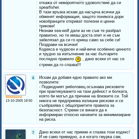
откажа от невероятното удоволствие да си
spearfisher.
В тази връзка искам да насърча всички да
обменят информация, защото понякога дори
новобранците откриват полезни и ценни
трикове!
Незнам sea-wolf дали аз не съм те разбрал
правилно, но ти имаш доста опит и не съм
забелязал да си го криеш само за себе си!
Поздрави на всички!
Кодекса е чудесен и най-вече особенно ценното
и трудно за изпълнение за нас българите
последно правило
, дано всеки от нас се
стреми да го спазва!!!
Искам да добавя едно правило ако ми
6
позволите:
- Подводният риболовец осъзнава рисковете
при практикуването на тази дейност и болката,
която би могъл да причини на близките си. Той
Wishbone
никога не предприема излишни рискове и се
13-10-2005 18:50
съобразява с общоприетите правила за
безопасност. Стреми се винаги да е
информиран относно начините за минимизиране
на риска.
Дано всеки от нас приеме и спазва този кодекс!
7
И не само привидно, а и когато гмурка сам,