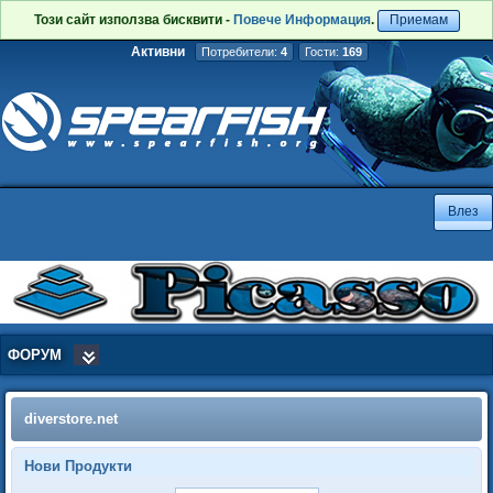
Този сайт използва бисквити -
Повече Информация
.
Приемам
Активни
Потребители:
4
Гости:
169
ФОРУМ
diverstore.net
Нови Продукти