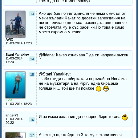
което да не е пълен боклук.
Ако ще бие попчета,мисля че няма смисъл от
13
меки жълади.Чакат го десетки зареждания на
всяко влизане,ще къса въженцата,още повече
че стрелата му е със засечки.Но това е само
моето скромно мнение.
AVIO
11-03-2014 17:23
Stani Yanakiev
@fidana: Какво означава " да си направи вьжен
11-03-2014
14
."
17:24
@Stani Yanakiev:
15
...абе отиди на сбирката и поръчай на Иво/ама
не на мускетаря,а на Pipin/ една бира,ама
голяма и ....той ще ти покаже
Evia
11-03-2014 18:23
angel73
И аз имам желание да почерпя биря тогава
11-03-2014
16
20:22
Аз също ще дойда на 3-та мускетари живея
17