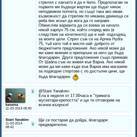
стрелял с какъвто и да е било. Предполагам че
първите ми бъдещи жертви ще бъдат някои
неподвижни попчета, но също така ако имам
възможност да стрелям по някаква движеща се
риба бих искал да мога да го направя.
Обмислям варианта да си взема за начало
някой харпун 75 см, който според мен (в
следствие на изчетеното) ще е най- подходящ
за моите цели. Спрял съм се на Apnea Hydra
75, тъй като той е мисля най- доброто от
бюджетните предложения. Ако някой може да
ми каже мнения и препоръки за него ще бъда
благодарен. Други предложения също приемам.
От Шабла съм но живея във Варна. Ако някой
може да ми каже къде във Варна има магазини
за подводни спортове с по достъпни цени, ще
бъда благодарен.
@Stani Yanakiev:
2
Ела в неделя от 17.00часа в "тримата
мускетари-крепостта" и ще ти отговорим на
всички въпроси!
kavarna
11-03-2014 08:40
Stani Yanakiev
Ще се постарая да дойда, благодаря
11-03-2014
3
предварително.
08:42