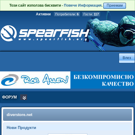
Този сайт използва бисквити -
Повече Информация
.
Приемам
Активни
Потребители:
6
Гости:
117
ФОРУМ
diverstore.net
Нови Продукти