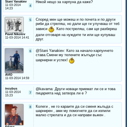
Stani Yanakiev
Някой нещо за харпуна да каже?
11-03-2014
4
14:23
Според мен ще можеш и по почета и по други
5
риби да стреляш, но дали ще ги улучваш от теб
зависи
. Като постреляш, сам ще разбереш
Pavel Nikolov
дали отговаря на нуждите ти или ще купуваш
11-03-2014 14:41
друг.
@Stani Yanakiev: Като за начало-харпунчето
6
става.Смени му телените жълъди със
шарнирни и успех!
AVIO
11-03-2014 14:59
incubus
@kavarna: Други новаци приемат ли се и това
11-03-2014
7
пицарията над затвора ли е ?
15:23
Кoлеги , не го караите да си сменя жьльда с
8
шарнирен , ами му помогнете да си изпили
малко стрелата и да си направи вьжен .
fidana