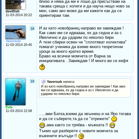
близо и няма да ми е лошо да присъствам на
такава среща с колеги и да науча нещо ново за
мен, само ако може да ми кажете как да се
devilfish
11-03-2014 20:22
ориентирам там.
И аз като новобранец направо ви завиждам !
18
Как само ми се идваааа, ех да седна и аз с
Ивелично и да ударим по няколко бири.
Yavorsub
А тези сбирки освен че "сплотяват колектива"
11-03-2014 20:45
помагат ученика да вземе много теоретични
уроци за много кратко време.
Браво на всички момчета от Варна за
инициативата . Завиждам ! И много ви се кефя
19
Yavorsub
написа:
И аз като новобранец направо ви завиждам ! Как амо
ми се идваааа, ех да седна и аз с Ивелично и да
ударим по няколко бири.
Evia
11-03-2014 22:08
.....ами Батка,вземи да звъннеш и на Яро тогава
и да се съберете,та да се "отрежете"
,ама както си трябва - мъжката !!
Тъкмо ще разберете с новите момчета за
въжените жълъди !!