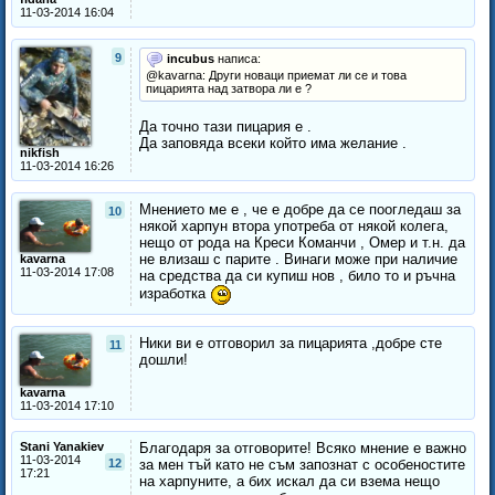
11-03-2014 16:04
9
incubus
написа:
@kavarna: Други новаци приемат ли се и това
пицарията над затвора ли е ?
Да точно тази пицария е .
Да заповяда всеки който има желание .
nikfish
11-03-2014 16:26
Мнението ме е , че е добре да се поогледаш за
10
някой харпун втора употреба от някой колега,
нещо от рода на Креси Команчи , Омер и т.н. да
не влизаш с парите . Винаги може при наличие
kavarna
11-03-2014 17:08
на средства да си купиш нов , било то и ръчна
изработка
Ники ви е отговорил за пицарията ,добре сте
11
дошли!
kavarna
11-03-2014 17:10
Stani Yanakiev
Благодаря за отговорите! Всяко мнение е важно
11-03-2014
12
за мен тъй като не съм запознат с особеностите
17:21
на харпуните, а бих искал да си взема нещо