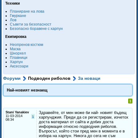
Техники
Планиране на лова
Гмуркане
Лов
Съвети за безопасност
Безопасно боравене с харпун
Екипировка
Неопренов костюм
Маска
Шнорхел
Плавници
Харпун
Аксесоари
Форуми
Подводен риболов
За новаци
Най-новият незнаещ
1
Stani Yanakiev
Здравейте, от мен може би най- новият бъдещ
11-03-2014
1
харпунджия. Преди да се регистрирам, изчетох
08:34
доста материал от сайта и добих доста
информация относно подводния риболов.
Въпросът, който стои пред мен в момента е в
избора на харпун. Никога до сега не съм