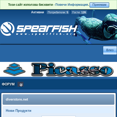
Този сайт използва бисквити -
Повече Информация
.
Приемам
Активни
Потребители:
5
Гости:
126
ФОРУМ
diverstore.net
Нови Продукти