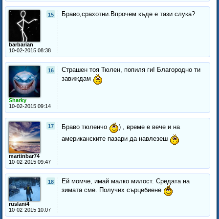
Браво,срахотни.Впрочем къде е тази слука?
15
barbarian
10-02-2015 08:38
Страшен тоя Тюлен, попиля ги! Благородно ти
16
завиждам
Sharky
10-02-2015 09:14
17
Браво тюленчо
) , време е вече и на
американските пазари да навлезеш
martinbar74
10-02-2015 09:47
Ей момче, имай малко милост. Средата на
18
зимата сме. Получих сърцебиене
ruslani4
10-02-2015 10:07