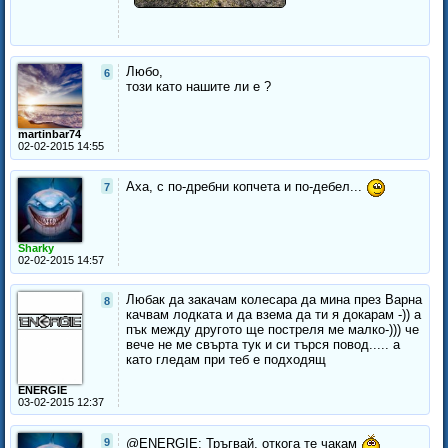
Любо,
6
този като нашите ли е ?
martinbar74
02-02-2015 14:55
Аха, с по-дребни копчета и по-дебел...
7
Sharky
02-02-2015 14:57
Любак да закачам колесара да мина през Варна
8
качвам лодката и да взема да ти я докарам -)) а
пък между другото ще постреля ме малко-))) че
вече не ме свърта тук и си търся повод..... а
като гледам при теб е подходящ
ENERGIE
03-02-2015 12:37
9
@ENERGIE: Тръгвай, откога те чакам