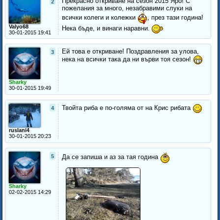
Прекрасно откриване на сезон 2015 Яро! С
2
пожелания за много, незабравими слуки на
всички колеги и колежки
, през тази година!
Valyo68
Нека бъде, и винаги наравни.
30-01-2015 19:41
Ей това е откриване! Поздравления за улова,
3
нека на всички така да ни върви тоя сезон!
Sharky
30-01-2015 19:49
Твойта риба е по-голяма от на Крис рибата
4
ruslani4
30-01-2015 20:23
5
Да се запиша и аз за тая година
Sharky
02-02-2015 14:29