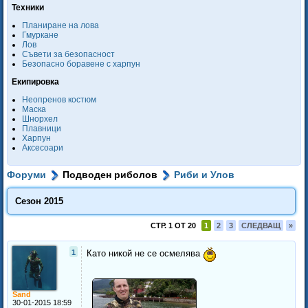
Техники
Планиране на лова
Гмуркане
Лов
Съвети за безопасност
Безопасно боравене с харпун
Екипировка
Неопренов костюм
Маска
Шнорхел
Плавници
Харпун
Аксесоари
Форуми
Подводен риболов
Риби и Улов
Сезон 2015
СТР. 1 ОТ 20
1
2
3
СЛЕДВАЩ
»
1
Като никой не се осмелява
Sand
30-01-2015 18:59