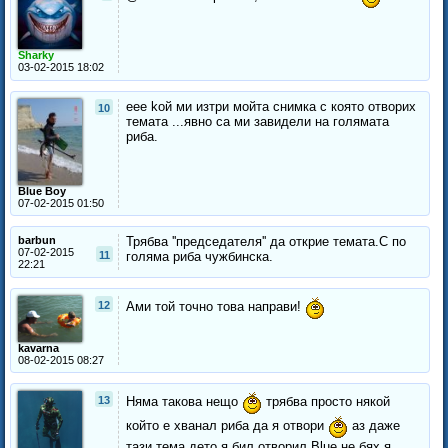
Sharky
03-02-2015 18:02
eee koй ми изтри мойта снимка с която отворих
10
темата ...явно са ми завидели на голямата
риба.
Blue Boy
07-02-2015 01:50
barbun
Трябва ''председателя'' да открие темата.С по
07-02-2015
11
голяма риба чужбинска.
22:21
12
Ами той точно това направи!
kavarna
08-02-2015 08:27
13
Няма такова нещо
трябва просто някой
който е хванал риба да я отвори
аз даже
тази тема дето я бил отворил Blue не бях я