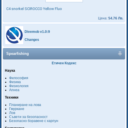
C4 snorkel SCIROCCO Yellow Fluo
Цена:
54.76 Лв.
Divemob v1.0:9
Changes
Spearfishing
Етичен Кодекс
Наука
Философия
Физика
Физиология
Апнеа
Техники
Планиране на лова
Гмуркане
Лов
Съвети за безопасност
Безопасно боравене с харпун