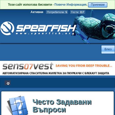
Този сайт използва бисквити -
Повече Информация
.
Приемам
Активни
Потребители:
5
Гости:
117
Често Задавани
Въпроси