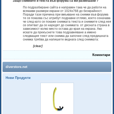
Защо снимките и текста във форума са ми размешани ?
По подразбиране сайта е направен така че да работи на
всякакви размери екрани от 1024x768 до безкрайност.
Поради тази причина при вмъкване на снимки във форума
те се показва със атрибут подравни отляво, което означава
че след като се покаже снимката текста и снимките след нея
се опитват да се наредят до снимката от дясната страна в
зависимост колко място остава до края на екрана. Ако
искате да прекъснете това подравняване а имено
следващия текст или снимка да започне след предишната
снимка трябва да напишете веднага след снимката:
[clear]
Коментари
diverstore.net
Нови Продукти