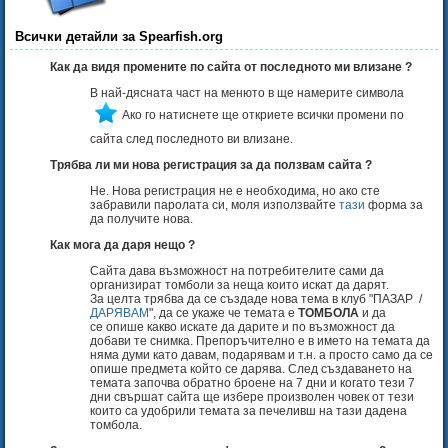
Всички детайли за Spearfish.org
Как да видя промените по сайта от последното ми влизане ?
В най-дясната част на менюто в ще намерите символа
Ако го натиснете ще откриете всички промени по
сайта след последното ви влизане.
Трябва ли ми нова регистрация за да ползвам сайта ?
Не. Нова регистрация не е необходима, но ако сте
забравили паролата си, моля използвайте
тази
форма за
да получите нова.
Как мога да даря нещо ?
Сайта дава възможност на потребителите сами да
организират томболи за неща които искат да дарят.
За целта трябва да се създаде нова тема в клуб "ПАЗАР /
ДАРЯВАМ
", да се укаже че темата е
ТОМБОЛА
и да
се опише какво искате да дарите и по възможност да
добави те снимка. Препоръчително е в името на темата да
няма думи като давам, подарявам и т.н. а просто само да се
опише предмета който се дарява. След създаването на
темата започва обратно броене на 7 дни и когато тези 7
дни свършат сайта ще избере произволен човек от тези
които са удобрили темата за печеливш на тази дадена
томбола.