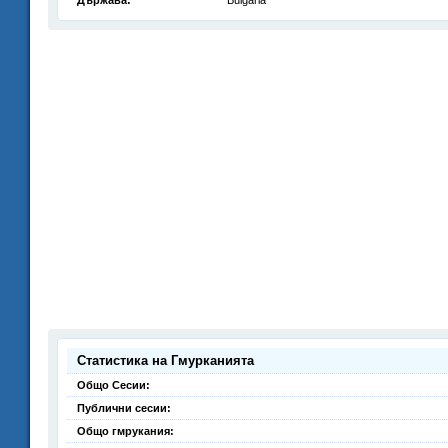
Държава:
Bulgaria
Статистика на Гмурканията
Общо Сесии:
Публични сесии:
Общо гмрукания: