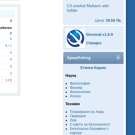
C4 snorkel Meltemi with
holder
Цена:
58.68 Лв.
0
ебител
0
Divemob v1.0:9
0
Changes
5 / 1
4
Spearfishing
0
6
Етичен Кодекс
2
Наука
1
/
0
Философия
Физика
Физиология
Апнеа
Техники
Планиране на лова
Гмуркане
Лов
Съвети за безопасност
Безопасно боравене с
харпун