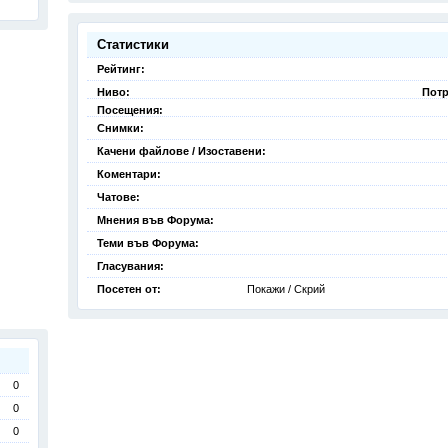
Статистики
Рейтинг:
Ниво:
Потр
Посещения:
Снимки:
Качени файлове / Изоставени:
Коментари:
Чатове:
Мнения във Форума:
Теми във Форума:
Гласувания:
Посетен от:
Покажи / Скрий
0
0
0