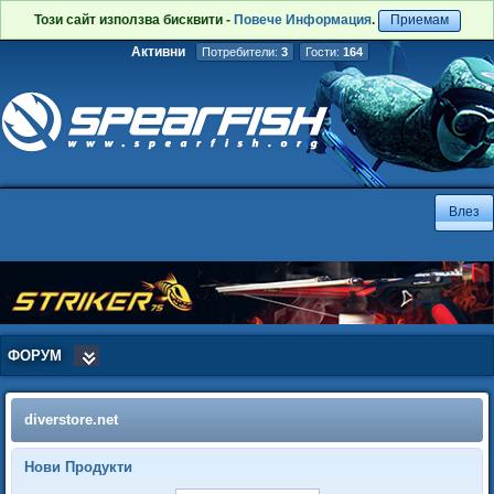
Този сайт използва бисквити -
Повече Информация
.
Приемам
Активни
Потребители:
3
Гости:
164
ФОРУМ
diverstore.net
Нови Продукти