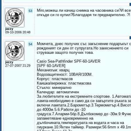
Miro,можеш ли качиш снимка на часовника си?И все
53
откъде си го купил?Благодаря ти предварително. ?!
jazzy
09-10-2006 20:48
Момчета, днес получих със закъснение подаръкът с
54
рожденият си ден от супругата.Но закеснението си
струваше защото получих това.
Casio Sea-Pathfinder SPF-60-1AVER
jazzy
[SPF 60-1AVER]
27-07-2007 21:29
Механизъм: кварц
Водозащитеност: 10BAR/100M.
Корпус: пластмасов
Каишка/верижка: пластмасова
Стъкло: минерално
Календар: автоматичен
За любителите на екстремните спортове. 1.Автомат
лампа-необходимо е само да си завъртите ръката за
включи лампата.2.Барометър.3.Термометър.4.Висо
до 4000м.5.6.Работи до -10
градуса.7.Аларми-5бр.8.Дълбокомер до -30м.9.Функ
запаметяване едновременно на
дълбочината,температурата на водата и часа на
гмуркане.10.Яхтен таймер. Размери:56.6mm x 49.1