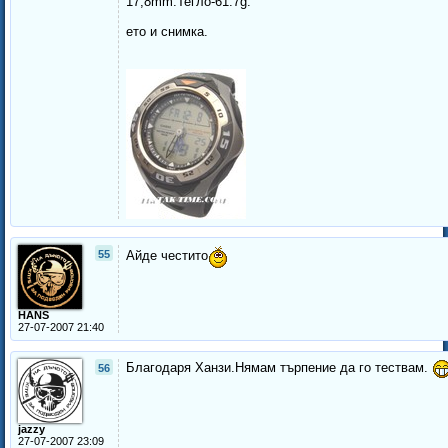
17,8mm.Тегло-61.7g.
ето и снимка.
55
Айде честито
HANS
27-07-2007 21:40
Благодаря Ханзи.Нямам търпение да го тествам.
56
jazzy
27-07-2007 23:09