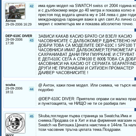
има един модел на SWATCH swiss от 2004 година ко
42
и с дълбокомер мери до 40 метра и показва колко е
престоя под водата цената му е 144 лева с две год
междонародна гаранция важи в цял свят.Аз лично с
Антон
мерил с компютъра ми и показва абсолютно точно.
29-09-2006 16:29
DEP-610C DIVER
ЗАВИСИ КАКАВ КАСИО БРАТО СИ ВЗЕЛ! КАСИО
29-09-2006
43
ЧАСОВНИСИТЕ С ДАЛБОКОМЕР ЕДИНСТВЕНО Н
17:38
ДОБРИ ТОВА СА МОДЕЛИТЕ DEP-610C I SPF100 
ЧАСОВНИСИ ИМАТ ДАЛБОКОМЕР,ТЕРМОМЕТАР 
САХРАНИАВАТ ДАНИ ПРИ ГМУРКАНЕ И СТРУВАТ 
Е ДЕП-610С СЕГА А СПФ100 Е 800$ ТОВА СА ДОБ
4АСОВНИСИ НА КАСИО ОТ СЕРИАТА SEAPATFIN
ДРУГИ НЕ ПРИЗНАВАМ И СИТИЗЕН ПРОМАСТЕР
ДАИВЕР ЧАСОВНИСИТЕ !
scuba
@ Aнтон, кажи поне модел. Или снимка, че търся н
29-09-2006
44
подобно
18:11
@DEP-610C DIVER: Приятелю оправи си малко пра
и пунктоацията, че НИЩО не ти се разбира пич
Skuba,погледни първа страница за Swatcha.Има и
45
снимка.Продава се в Хит и във фирмения магазин н
Swatch на Витошка.Цената наистина е 144лв.Та нал
този часовник тръгна цялата тема.Поздрави.
jazzy