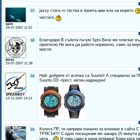
jazzy стига го тества в банята ами ела на морето
57
честито
spro
29-07-2007 11:52
Благодаря.В събота пътум Spro.Вече ме плискат в
58
приятелю.Не мога да работя нормално, само за мор
мисля.
jazzy
29-07-2007 21:38
Най- добрите от всички са Suunto! А специално за 
59
Suunto D3 -прост, евтин,надежден!
SPEARBOY
13-11-2007 14:13
Колега ПР, ти направи показно за влизане в сайта С
60
ТРЯСЪК!!! С едно посещение ме накара 15 минути 
чета...
И това само в една рубрика! Кажи кога п