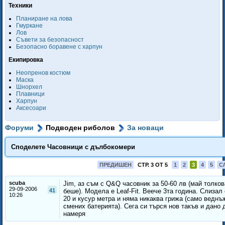
Техники
Планиране на лова
Гмуркане
Лов
Съвети за безопасност
Безопасно боравене с харпун
Екипировка
Неопренов костюм
Маска
Шнорхел
Плавници
Харпун
Аксесоари
Форуми
Подводен риболов
За новаци
Споделете Часовници с дълбокомери
ПРЕДИШЕН
СТР. 3 ОТ 5
1
2
3
4
5
С
scuba
Jim, аз съм с Q&Q часовник за 50-60 лв (май толков
29-09-2006
41
беше). Модела е Leaf-Fit. Веече 3та година. Слизал 
10:26
20 и кусур метра и няма никаква грижа (само веднъ
смених батерията). Сега си търся нов такъв и дано 
намеря