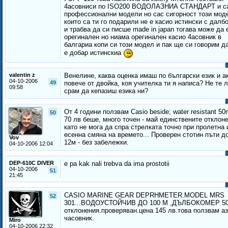
4асовниси по ISO200 ВОДОЛАЗНИА СТАНДАРТ и с
профессионални модели но сас сигорност този мод
които са ти го подарили не е касио истински с далб
и трабва да си писше made in japan тогава може да 
орегинален но ниама орегинален касио 4асовник в
балгариа копи си този модел и пак ще си говорим д
е добар истинскиа
valentin z
Венелине, каква оценка имаш по български език и а
04-10-2006
49
повече от двойка, коя учителка ти я написа? Не те л
09:58
срам да кепазиш езика ни?
От 4 години ползвам Casio beside; water resistant 50
50
70 лв беше, много точен - май единствените отклон
като не мога да спра стрелката точно при пролетна 
есенна смяна на времето... Проверен стотин пъти до
Vov
12м - без забележки.
04-10-2006 12:04
DEP-610C DIVER
e pa kak nali trebva da ima prostotii
04-10-2006
51
21:45
CASIO MARINE GEAR DEPRHMETER.MODEL MRS
52
301...ВОДОУСТОЙЧИВ ДО 100 М ,ДЪЛБОКОМЕР 50
отклонения.проверяван.цена 145 лв.това ползвам аз
часовник.
Miro
04-10-2006 22:32