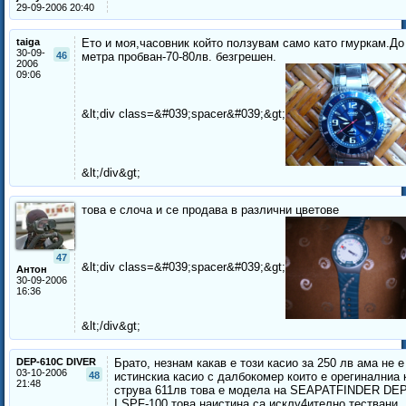
29-09-2006 20:40
taiga
Ето и моя,часовник който ползувам само като гмуркам.До
30-09-
46
метра пробван-70-80лв. безгрешен.
2006
09:06
&lt;div class=&#039;spacer&#039;&gt;
&lt;/div&gt;
това е слоча и се продава в различни цветове
47
&lt;div class=&#039;spacer&#039;&gt;
Антон
30-09-2006
16:36
&lt;/div&gt;
DEP-610C DIVER
Брато, незнам какав е този касио за 250 лв ама не е
03-10-2006
48
истинскиа касио с далбокомер които е орегиналниа 
21:48
струва 611лв това е модела на SEAPATFINDER DE
I SPF-100 това наистина са исклу4ително тествани