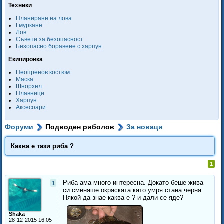
Техники
Планиране на лова
Гмуркане
Лов
Съвети за безопасност
Безопасно боравене с харпун
Екипировка
Неопренов костюм
Маска
Шнорхел
Плавници
Харпун
Аксесоари
Форуми
Подводен риболов
За новаци
Каква е тази риба ?
1
Риба ама много интересна. Докато беше жива
1
си сменяше окраската като умря стана черна.
Някой да знае каква е ? и дали се яде?
Shaka
28-12-2015 16:05