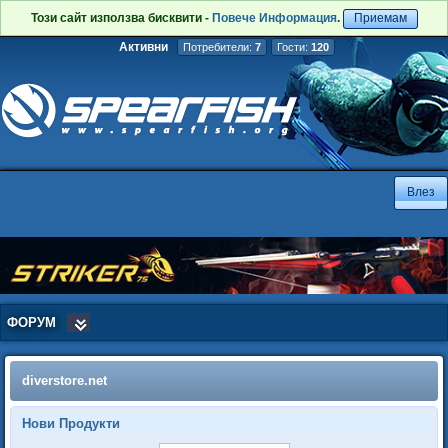
Този сайт използва бисквити -
Повече Информация
.
Приемам
Активни
Потребители:
7
Гости:
120
ФОРУМ
diverstore.net
Нови Продукти