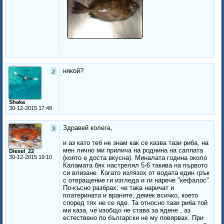
някой?
2
Shaka
30-12-2015 17:48
Здравей колега,
3
и аз като теб не знам как се казва тази риба, на
мен лично ми прилича на роднина на салпата
Diesel_22
30-12-2015 19:10
(която е доста вкусна). Миналата година около
Каламата бях настрелял 5-6 такива на първото
си влизане. Когато излязох от водата един грък
с отвращение ги изгледа и ги нарече "кефалос".
По-късно разбрах, че така наричат и
платерината и враните, демек всичко, което
според тях не се яде. Та относно тази риба той
ми каза, че изобщо не става за ядене , аз
естествено по български не му повярвах. При