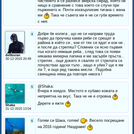
чистенето и се разнесе зверска смрад, която бе
нищо в сравнение с това което се случи при
пърженето и. Почти изхвърлихме тигана с жена
ми
Така че съвета ми е не си губи времето
с нея.
Добре бе колега , що не си направи труда
4
първо да проучиш какви риби се срещат в
района в който си , кои от тях се ядат и кои не ,
и после да стреляш? Спомних си ясно първия
пък когато нямаше риба , след това се появи
deliburan
някаква мизерна лапина и ме засърбя пръста...
30-12-2015 20:49
стрелях...още докато я свалях от стрелата се
почувствах адски тъпо , защо я убих? ще я ям
ли ?, и още ред такива мисли . Подобна
свинщина няма да повторя никога !
@Shaka:
5
Вчера я изядох. Местото е хубаво кожата е
неприятна на вкус. Така че не е отровна
Дерете и яжте
Shaka
31-12-2015 13:04
Голям си Шака, голям!
Весело посрещане
6
на 2016 година! Наздраве!