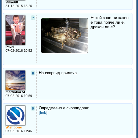
Valyo68
31-12-2015 18:20
Някой знае ли какво
7
е това попче ли е,
дракон ли е?
Pavel
07-02-2016 10:52
На скорпид прилича
8
martinbar74
07-02-2016 10:59
Определено е скорпидова:
9
[link]
Wishbone
07-02-2016 11:46