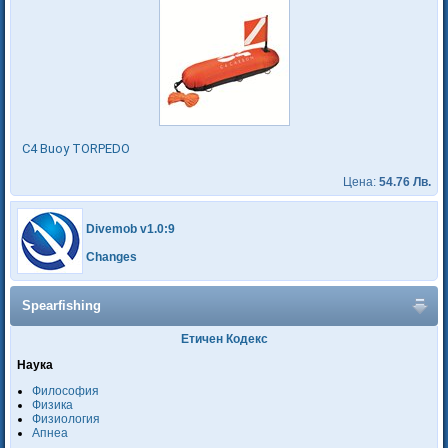
C4 Buoy TORPEDO
Цена:
54.76 Лв.
Divemob v1.0:9
Changes
Spearfishing
Етичен Кодекс
Наука
Философия
Физика
Физиология
Апнеа