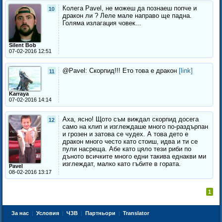
Колега Pavel, не можеш да познаеш попче и
10
дракон ли ? Леле мале направо ще падна.
Голяма излагация човек...
Silent Bob
07-02-2016 12:51
@Pavel: Скорпид!!! Ето това е дракон
[link]
11
Karraya
07-02-2016 14:14
Аха, ясно! Щото съм виждал скорпид досега
12
само на клип и изглеждаше много по-раздърпан
и грозен и затова се чудех. А това дето е
дракон много често като стоиш, идва и ти се
пули насреща. Абе като цяло тези риби по
дъното всичките много едни такива еднакви ми
изглеждат, малко като гъбите в гората.
Pavel
08-02-2016 13:17
1
За нас
|
Условия
|
ЧЗВ
|
Партньори
|
Translator