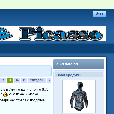
diverstore.net
Нови Продукти
18
19
20
21
СЛЕДВАЩ
»
6.5 и 7мм но дали е точно 6.75
ия
Абе исках и малко
веря как стреля с подпряна