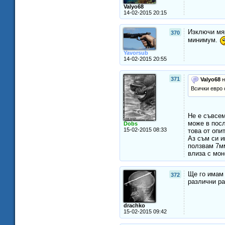
Valyo68
14-02-2015 20:15
Изключи мяр
370
минимум.
Yavorsub
14-02-2015 20:55
371
Valyo68
н
Всички евро 
Не е съвсем
може в посл
Dobs
15-02-2015 08:33
това от опи
Аз съм си и
ползвам 7мм
влиза с мон
Ще го имам 
372
различни ра
drachko
15-02-2015 09:42