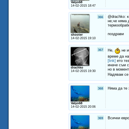
Valyo68
14-02-2015 18:47
@drachko: к
366
не,че няма 
термообрабо
поздрави
shooter
14-02-2015 19:10
367
Не,
не и
време да на
[link]
ето те
иначе съм с
drachko
но в момент
14-02-2015 19:30
Надявам се
Няма да те 
368
Valyo68
14-02-2015 20:06
Всички евро
369