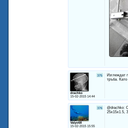
Изглеждат п
375
тръба. Като
drachko
15-02-2015 14:44
@drachko: С
376
25x15x1.5, 
Valyo68
15-02-2015 15:55