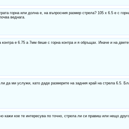
трата горна или долна е, на въпросния размер стрела? 105 x 6.5 e с горн
почва веднага.
 контра е 6.75 а 7мм беше с горна контра и я обръщах. Иначе и на двет
ли да ми услужи, като даде размерите на задния край на стрела 6.5. Бл
, но кажи кое те интересува по точно, стрела ли си правиш или нещо друг