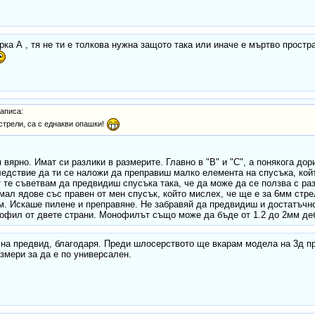
ка А , тя не ти е толкова нужна защото така или иначе е мъртво простр
аписа:
стрели, са с еднакви опашки!
 вярно. Имат си разлики в размерите. Главно в "B" и "C", a понякога дор
едствие да ти се наложи да преправиш малко елемента на спусъка, кой
т те съветвам да предвидиш спусъка така, че да може да се ползва с ра
мал ядове със правен от мен спусък, който мислех, че ще е за 6мм стре
. Искаше пилене и преправяне. Не забравяй да предвидиш и достатъчно
офил от двете страни. Монофилът също може да бъде от 1.2 до 2мм деб
на предвид, благодаря. Преди шлосерството ще вкарам модела на 3д п
змери за да е по универсален.