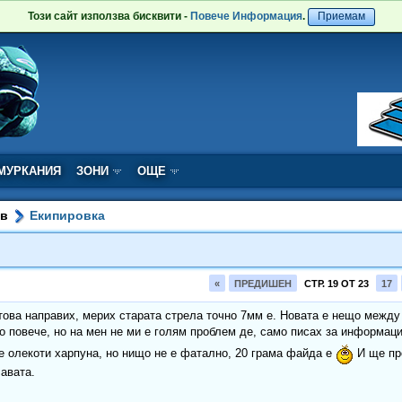
Този сайт използва бисквити -
Повече Информация
.
Приемам
МУРКАНИЯ
ЗОНИ
ОЩЕ
ов
Екипировка
«
ПРЕДИШЕН
СТР. 19 ОТ 23
17
това направих, мерих старата стрела точно 7мм е. Новата е нещо между 
о повече, но на мен не ми е голям проблем де, само писах за информац
е олекоти харпуна, но нищо не е фатално, 20 грама файда е
И ще про
лавата.