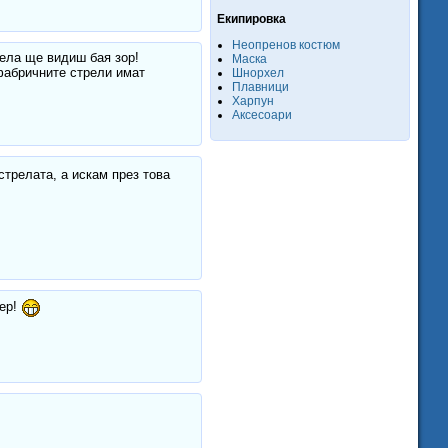
Екипировка
Неопренов костюм
рела ще видиш бая зор!
Маска
 фабричните стрели имат
Шнорхел
Плавници
Харпун
Аксесоари
стрелата, а искам през това
чер!