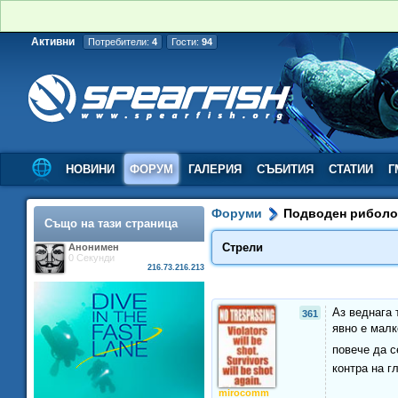
Активни
Потребители:
4
Гости:
94
НОВИНИ
ФОРУМ
ГАЛЕРИЯ
СЪБИТИЯ
СТАТИИ
Г
Форуми
Подводен рибол
Също на тази страница
Стрели
Анонимен
0 Секунди
216.73.216.213
Аз веднага 
361
явно е малк
повече да с
контра на г
mirocomm