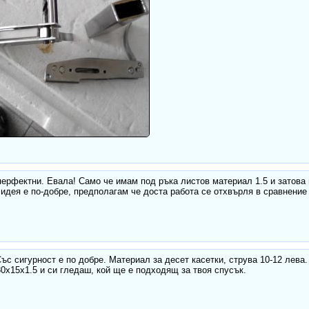
ерфектни. Евала! Само че имам под ръка листов материал 1.5 и затова
 идея е по-добре, предполагам че доста работа се отхвърля в сравнение
ъс сигурност е по добре. Материал за десет касетки, струва 10-12 лева.
30x15x1.5 и си гледаш, кой ще е подходящ за твоя спусък.