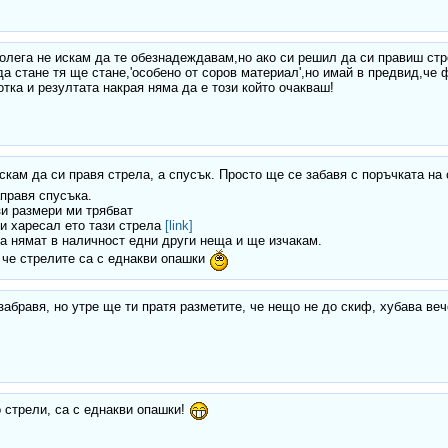
олега не искам да те обезнадеждавам,но ако си решил да си правиш ст
да стане тя ще стане,'особено от соров материал',но имай в предвид,че
тка и резултата накрая няма да е този който очакваш!
скам да си правя стрела, а спусък. Просто ще се забавя с поръчката на 
правя спусъка.
зи размери ми трябват
и харесал ето тази стрела
[link]
а нямат в наличност едни други неща и ще изчакам.
 че стрелите са с еднакви опашки
забравя, но утре ще ти пратя разметите, че нещо не до скиф, хубава ве
 стрели, са с еднакви опашки!