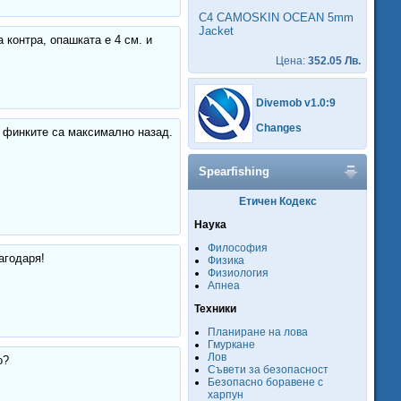
C4 CAMOSKIN OCEAN 5mm
Jacket
а контра, опашката е 4 см. и
Цена:
352.05 Лв.
Divemob v1.0:9
Changes
е финките са максимално назад.
Spearfishing
Етичен Кодекс
Наука
Философия
агодаря!
Физика
Физиология
Апнеа
Техники
Планиране на лова
Гмуркане
Лов
о?
Съвети за безопасност
Безопасно боравене с
харпун