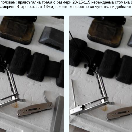
зползвам: правоъгална тръба с размери 20x15x1.5 неръждаема стомана И
намериш. Вътре остават 13мм, в които конфортно се чувстват и дебелит