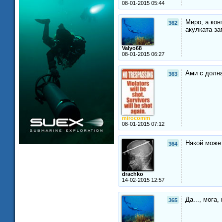
08-01-2015 05:44
Миро, а кон
362
акулката за
Valyo68
08-01-2015 06:27
Ами с долна
363
mirocomm
08-01-2015 07:12
Някой може 
364
drachko
14-02-2015 12:57
Да..., мога
365