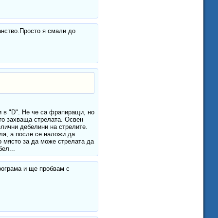
анство.Просто я смали до
и в "D". Не че са фрапиращи, но
то захваща стрелата. Освен
злични дебелини на стрелите.
ла, а после се наложи да
 място за да може стрелата да
ел...
рограма и ще пробвам с