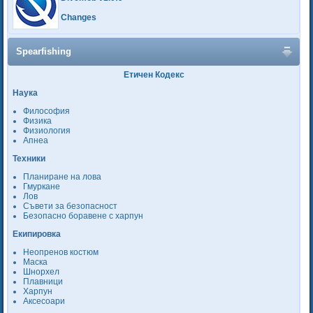
Changes
Spearfishing
Етичен Кодекс
Наука
Философия
Физика
Физиология
Апнеа
Техники
Планиране на лова
Гмуркане
Лов
Съвети за безопасност
Безопасно боравене с харпун
Екипировка
Неопренов костюм
Маска
Шнорхел
Плавници
Харпун
Аксесоари