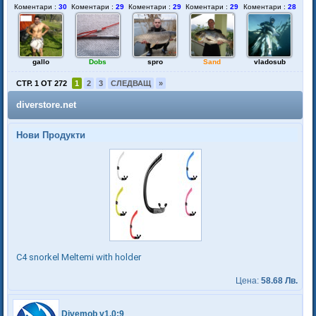
Коментари :
30
Коментари :
29
Коментари :
29
Коментари :
29
Коментари :
28
gallo
Dobs
spro
Sand
vladosub
СТР. 1 ОТ 272
1
2
3
СЛЕДВАЩ
»
diverstore.net
Нови Продукти
C4 snorkel Meltemi with holder
Цена:
58.68 Лв.
Divemob v1.0:9