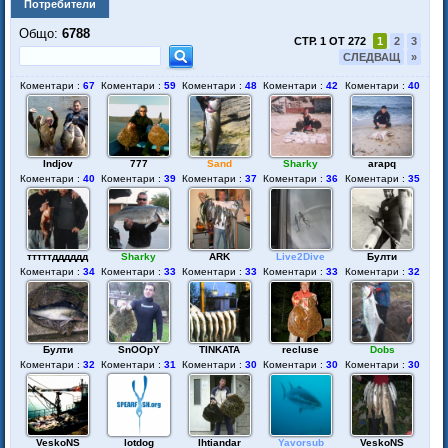
Потребители
Общо:
6788
СТР. 1 ОТ 272
1
2
3
СЛЕДВАЩ
»
Коментари :
67
Коментари :
59
Коментари :
48
Коментари :
42
Коментари :
40
Indjov
777
Sand
Sharky
arapq
Коментари :
40
Коментари :
39
Коментари :
37
Коментари :
36
Коментари :
35
тттттдддддд
Sharky
ARK
Live2Dive
Булти
Коментари :
34
Коментари :
33
Коментари :
33
Коментари :
33
Коментари :
32
Булти
SnOOpY
TINKATA
recluse
Dobs
Коментари :
32
Коментари :
31
Коментари :
30
Коментари :
30
Коментари :
30
VeskoNS
lotdog
Ihtiandar
Yavorsub
VeskoNS