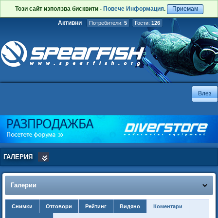
Този сайт използва бисквити -
Повече Информация
.
Приемам
Активни
Потребители:
5
Гости:
126
ГАЛЕРИЯ
Галерии
Снимки
Отговори
Рейтинг
Видяно
Коментари