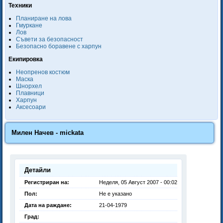
Техники
Планиране на лова
Гмуркане
Лов
Съвети за безопасност
Безопасно боравене с харпун
Екипировка
Неопренов костюм
Маска
Шнорхел
Плавници
Харпун
Аксесоари
Милен Начев - mickata
Детайли
Регистриран на:
Неделя, 05 Август 2007 - 00:02
Пол:
Не е указано
Дата на раждане:
21-04-1979
Град: