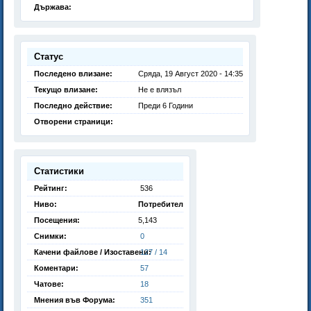
Държава:
Статус
Последено влизане:
Сряда, 19 Август 2020 - 14:35
Текущо влизане:
Не е влязъл
Последно действие:
Преди 6 Години
Отворени страници:
Статистики
Рейтинг:
536
Ниво:
Потребител
Посещения:
5,143
Снимки:
0
Качени файлове / Изоставени:
127 / 14
Коментари:
57
Чатове:
18
Мнения във Форума:
351