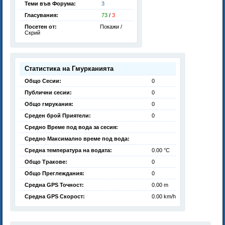
Теми във Форума:
3
Гласувания:
73
/
3
Посетен от:
Покажи /
Скрий
Статистика на Гмурканията
Общо Сесии:
0
Публични сесии:
0
Общо гмрукания:
0
Среден брой Приятели:
0
Средно Време под вода за сесия:
Средно Максимално време под вода:
Средна температура на водата:
0.00 °C
Общо Тракове:
0
Общо Преглеждания:
0
Средна GPS Точност:
0.00 m
Средна GPS Скорост:
0.00 km/h