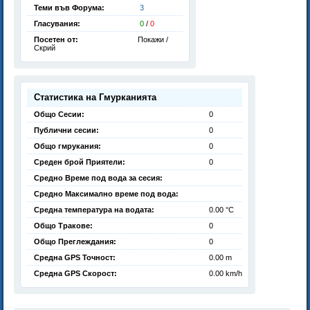
Теми във Форума:
3
Гласувания:
0
/
0
Посетен от:
Покажи /
Скрий
Статистика на Гмурканията
Общо Сесии:
0
Публични сесии:
0
Общо гмрукания:
0
Среден брой Приятели:
0
Средно Време под вода за сесия:
Средно Максимално време под вода:
Средна температура на водата:
0.00 °C
Общо Тракове:
0
Общо Преглеждания:
0
Средна GPS Точност:
0.00 m
Средна GPS Скорост:
0.00 km/h