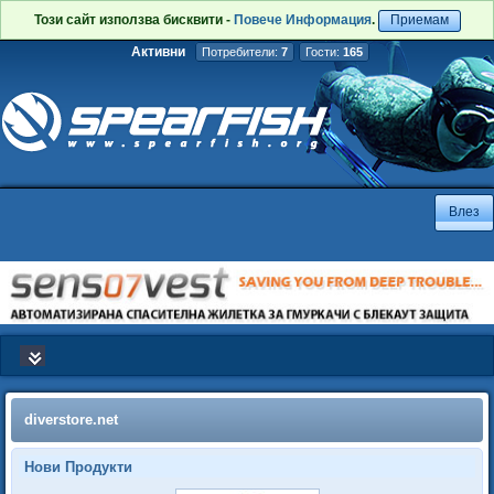
Този сайт използва бисквити -
Повече Информация
.
Приемам
Активни
Потребители:
7
Гости:
165
diverstore.net
Нови Продукти