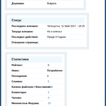
Държава:
Bulgaria
Статус
Последено влизане:
Четвъртък, 11 Май 2017 - 18:25
Текущо влизане:
Не е влязъл
Последно действие:
Преди 9 Години
Отворени страници:
Статистики
Рейтинг:
0
Ниво:
Потребител
Посещения:
0
Снимки:
0
Качени файлове / Изоставени:
4 / 0
Коментари:
2
Чатове:
0
Мнения във Форума:
23