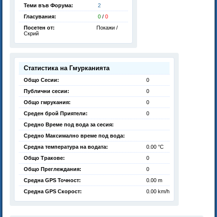
Теми във Форума:
2
Гласувания:
0
/
0
Посетен от:
Покажи /
Скрий
Статистика на Гмурканията
Общо Сесии:
0
Публични сесии:
0
Общо гмрукания:
0
Среден брой Приятели:
0
Средно Време под вода за сесия:
Средно Максимално време под вода:
Средна температура на водата:
0.00 °C
Общо Тракове:
0
Общо Преглеждания:
0
Средна GPS Точност:
0.00 m
Средна GPS Скорост:
0.00 km/h