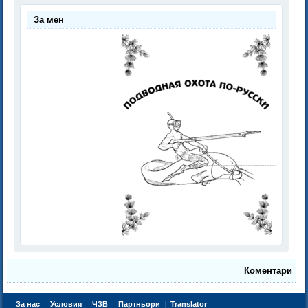
За мен
Коментари
За нас
|
Условия
|
ЧЗВ
|
Партньори
|
Translator