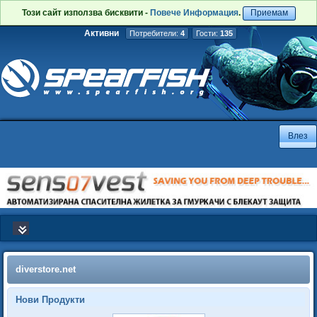
Този сайт използва бисквити -
Повече Информация
.
Приемам
Активни
Потребители:
4
Гости:
135
diverstore.net
Нови Продукти