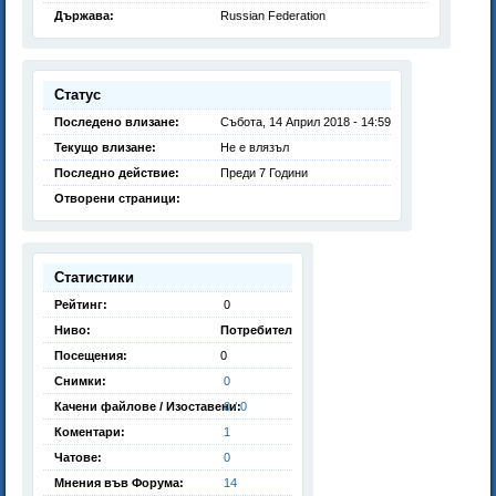
Държава:
Russian Federation
Статус
Последено влизане:
Събота, 14 Април 2018 - 14:59
Текущо влизане:
Не е влязъл
Последно действие:
Преди 7 Години
Отворени страници:
Статистики
Рейтинг:
0
Ниво:
Потребител
Посещения:
0
Снимки:
0
Качени файлове / Изоставени:
0 / 0
Коментари:
1
Чатове:
0
Мнения във Форума:
14