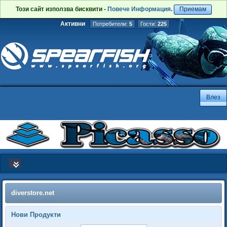
Този сайт използва бисквити -
Повече Информация
.
Приемам
Активни
Потребители:
5
Гости:
225
diverstore.net
Нови Продукти