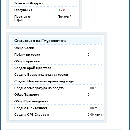
Теми във Форума:
0
Гласувания:
1
/
0
Посетен от:
Покажи /
Скрий
Статистика на Гмурканията
Общо Сесии:
0
Публични сесии:
0
Общо гмрукания:
0
Среден брой Приятели:
0
Средно Време под вода за сесия:
Средно Максимално време под вода:
Средна температура на водата:
0.00 °C
Общо Тракове:
0
Общо Преглеждания:
0
Средна GPS Точност:
0.00 m
Средна GPS Скорост:
0.00 km/h