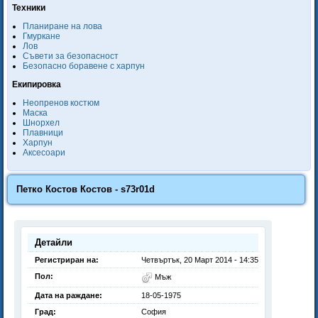
Техники
Планиране на лова
Гмуркане
Лов
Съвети за безопасност
Безопасно боравене с харпун
Екипировка
Неопренов костюм
Маска
Шнорхел
Плавници
Харпун
Аксесоари
Петко Костов Костов - s73r01d
Детайли
Регистриран на:
Четвъртък, 20 Март 2014 - 14:35
Пол:
Мъж
Дата на раждане:
18-05-1975
Град:
София