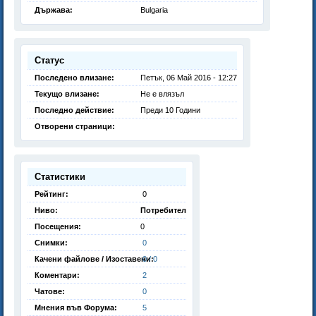
Държава:
Bulgaria
Статус
Последено влизане:
Петък, 06 Май 2016 - 12:27
Текущо влизане:
Не е влязъл
Последно действие:
Преди 10 Години
Отворени страници:
Статистики
Рейтинг:
0
Ниво:
Потребител
Посещения:
0
Снимки:
0
Качени файлове / Изоставени:
0 / 0
Коментари:
2
Чатове:
0
Мнения във Форума:
5