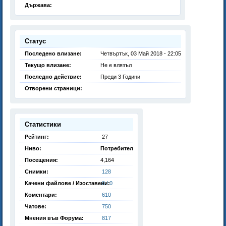
Държава:
Статус
Последено влизане:
Четвъртък, 03 Май 2018 - 22:05
Текущо влизане:
Не е влязъл
Последно действие:
Преди 3 Години
Отворени страници:
Статистики
Рейтинг:
27
Ниво:
Потребител
Посещения:
4,164
Снимки:
128
Качени файлове / Изоставени:
0 / 0
Коментари:
610
Чатове:
750
Мнения във Форума:
817