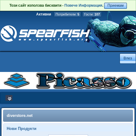
Този сайт използва бисквити -
Повече Информация
.
Приемам
Активни
Потребители:
5
Гости:
107
diverstore.net
Нови Продукти