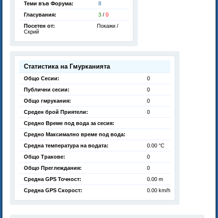
Теми във Форума:
8
Гласувания:
3
/
0
Посетен от:
Покажи /
Скрий
Статистика на Гмурканията
Общо Сесии:
0
Публични сесии:
0
Общо гмрукания:
0
Среден брой Приятели:
0
Средно Време под вода за сесия:
Средно Максимално време под вода:
Средна температура на водата:
0.00 °C
Общо Тракове:
0
Общо Преглеждания:
0
Средна GPS Точност:
0.00 m
Средна GPS Скорост:
0.00 km/h