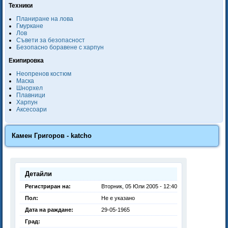
Техники
Планиране на лова
Гмуркане
Лов
Съвети за безопасност
Безопасно боравене с харпун
Екипировка
Неопренов костюм
Маска
Шнорхел
Плавници
Харпун
Аксесоари
Камен Григоров - katcho
Детайли
Регистриран на:
Вторник, 05 Юли 2005 - 12:40
Пол:
Не е указано
Дата на раждане:
29-05-1965
Град: