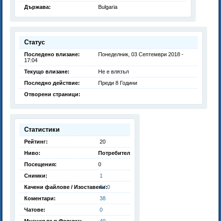
Държава:
Bulgaria
Статус
Последено влизане:
Понеделник, 03 Септември 2018 -
17:04
Текущо влизане:
Не е влязъл
Последно действие:
Преди 8 Години
Отворени страници:
Статистики
Рейтинг:
20
Ниво:
Потребител
Посещения:
0
Снимки:
1
Качени файлове / Изоставени:
5 / 0
Коментари:
38
Чатове:
0