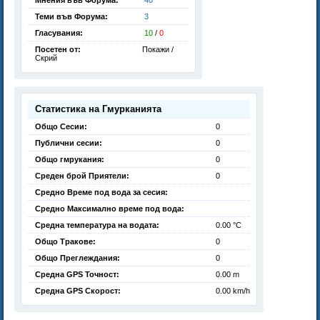
Мнения във Форума:
40
Теми във Форума:
3
Гласувания:
10
/
0
Посетен от:
Покажи /
Скрий
Статистика на Гмурканията
Общо Сесии:
0
Публични сесии:
0
Общо гмрукания:
0
Среден брой Приятели:
0
Средно Време под вода за сесия:
Средно Максимално време под вода:
Средна температура на водата:
0.00 °C
Общо Тракове:
0
Общо Преглеждания:
0
Средна GPS Точност:
0.00 m
Средна GPS Скорост:
0.00 km/h