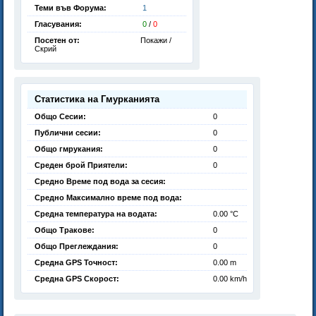
Теми във Форума:
1
Гласувания:
0
/
0
Посетен от:
Покажи /
Скрий
Статистика на Гмурканията
Общо Сесии:
0
Публични сесии:
0
Общо гмрукания:
0
Среден брой Приятели:
0
Средно Време под вода за сесия:
Средно Максимално време под вода:
Средна температура на водата:
0.00 °C
Общо Тракове:
0
Общо Преглеждания:
0
Средна GPS Точност:
0.00 m
Средна GPS Скорост:
0.00 km/h