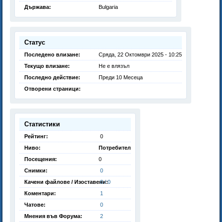
Държава:
Bulgaria
Статус
Последено влизане:
Сряда, 22 Октомври 2025 - 10:25
Текущо влизане:
Не е влязъл
Последно действие:
Преди 10 Месеца
Отворени страници:
Статистики
Рейтинг:
0
Ниво:
Потребител
Посещения:
0
Снимки:
0
Качени файлове / Изоставени:
0 / 0
Коментари:
1
Чатове:
0
Мнения във Форума:
2