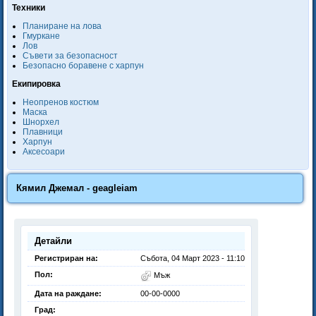
Техники
Планиране на лова
Гмуркане
Лов
Съвети за безопасност
Безопасно боравене с харпун
Екипировка
Неопренов костюм
Маска
Шнорхел
Плавници
Харпун
Аксесоари
Кямил Джемал - geagleiam
Детайли
Регистриран на:
Събота, 04 Март 2023 - 11:10
Пол:
Мъж
Дата на раждане:
00-00-0000
Град: