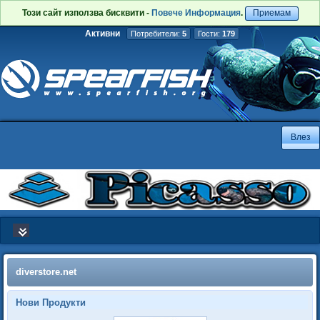
Този сайт използва бисквити -
Повече Информация
.
Приемам
Активни
Потребители:
5
Гости:
179
diverstore.net
Нови Продукти