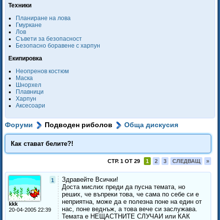
Техники
Планиране на лова
Гмуркане
Лов
Съвети за безопасност
Безопасно боравене с харпун
Екипировка
Неопренов костюм
Маска
Шнорхел
Плавници
Харпун
Аксесоари
Форуми
Подводен риболов
Обща дискусия
Как стават белите?!
СТР. 1 ОТ 29
1
2
3
СЛЕДВАЩ
»
Здравейте Всички!
1
Доста мислих преди да пусна темата, но
реших, че въпреки това, че сама по себе си е
неприятна, може да е полезна поне на един от
kkk
нас, поне веднъж, а това вече си заслужава.
20-04-2005 22:39
Темата е НЕЩАСТНИТЕ СЛУЧАИ или КАК