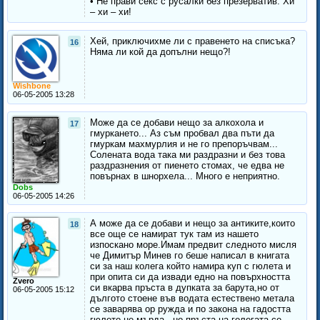
• Не прави секс с русалки без презерватив. Хи
– хи – хи!
Хей, приключихме ли с правенето на списъка?
16
Няма ли кой да допълни нещо?!
Wishbone
06-05-2005 13:28
Мoже да се добави нещо за алкохола и
17
гмуркането... Аз съм пробвал два пъти да
гмуркам махмурлия и не го препоръчвам...
Солената вода така ми раздразни и без това
раздразнения от пиенето стомах, че едва не
повърнах в шнорхела... Много е неприятно.
Dobs
06-05-2005 14:26
А може да се добави и нещо за антиките,които
18
все още се намират тук там из нашето
изпоскано море.Имам предвит следното мисля
че Димитър Минев го беше написал в книгата
си за наш колега който намира куп с гюлета и
при опита си да извади едно на повърхността
Zvero
си вкарва пръста в дупката за барута,но от
06-05-2005 15:12
дългото стоене във водата естествено метала
се заварява ор ружда и по закона на гадостта
гюлето не мърда , но пръста на голегата се