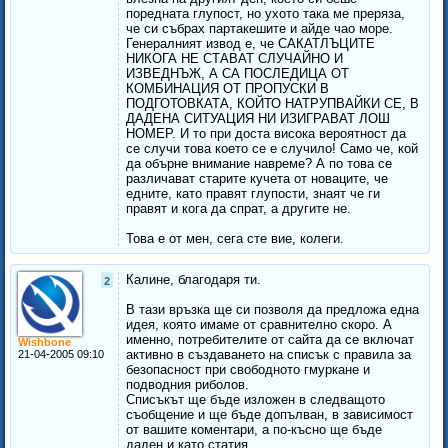
поредната глупост, но ухото така ме преряза,
че си събрах партакешите и айде чао море.
Генералният извод е, че САКАТЛЪЦИТЕ
НИКОГА НЕ СТАВАТ СЛУЧАЙНО И
ИЗВЕДНЪЖ, А СА ПОСЛЕДИЦА ОТ
КОМБИНАЦИЯ ОТ ПРОПУСКИ В
ПОДГОТОВКАТА, КОЙТО НАТРУПВАЙКИ СЕ, В
ДАДЕНА СИТУАЦИЯ НИ ИЗИГРАВАТ ЛОШ
НОМЕР. И то при доста висока вероятност да
се случи това което се е случило! Само че, кой
да обърне внимание навреме? А по това се
различават старите кучета от новаците, че
едните, като правят глупости, знаят че ги
правят и кога да спрат, а другите не.
Това е от мен, сега сте вие, колеги.
Калине, благодаря ти.
2
В тази връзка ще си позволя да предложа една
идея, която имаме от сравнително скоро. А
именно, потребителите от сайта да се включат
Wishbone
активно в създаването на списък с правила за
21-04-2005 09:10
безопасност при свободното гмуркане и
подводния риболов.
Списъкът ще бъде изложен в следващото
съобщение и ще бъде допълван, в зависимост
от вашите коментари, а по-късно ще бъде
даден и като статия...