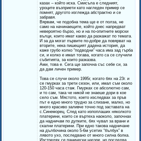
казах – който иска. Смисъла е следният,
уроците възприети като нагледен пример се
помнят, другото изглежда абстрактно и се
забравя.
Вярвам, че подобна тема ще е от полза, не
само на начинаещите, който днес напредват
невероятно бързо, но и на по-опитните морски
вълци, които имат какво да разкажат по темата.
И за да могат първите по-добре да повярват на
вторите, нека пишещият дадена история, да
каже грубо колко “подводни” часа има зад гърба
си, и колко е имал тогава, когато са се случили
събитията, за които разказва.
Ами, това е. Сега ще започна със себе си, за
да дам личен пример.
Това се случи около 1995г, когато бях на 23г. и
се гмурках за трети сезон, или, имал съм около
120-150 часа стаж. Гмурках се абсолютно сам,
и то сам, така че никой не знаеше дори в кое
село съм. Мястото, което изследвах за пръв
път е едно много трудно за слизане, малко, но
много красиво заливче точно под заставата на
с.Синеморец. След като изпоплаших няколкото
платерини, които се въртеха наоколо, започнах
да надничам по дупките, бях чувал за врани и
скални платерини. При едно такова надничане
на дълбочина около 5-6м усетих “бълбук” в
лявото ухо, последвано от много силна болка.
Изстрелях се панически нагоре, но последва