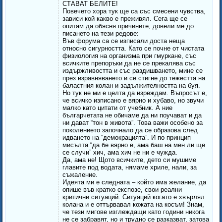
СТАВАТ БЕЛИТЕ!
Повечето хора тук ще са със смесени чувства,
зависи кой какво е преживял. Сега ще се
опитам да обясня причините, довели ме до
писането на тези редове:
Във форума са се изписали доста неща
относно сигурността. Като се почне от чистата
физиология на организма при гмуркане, със
всичките препоръки да не се прекалява със
издържливостта и със раздишването, мине се
през изравняването и се стигне до тежестта на
баластния колан и задължителността на буя.
Но тук не ми е целта да изреждам. Въпросът е,
че всичко изписано е вярно и хубаво, но звучи
малко като цитати от учебник. А ние
българчетата не обичаме да ни поучават и да
ни дават “тон в живота”. Това важи особено за
поколението започнало да се образова след
идването на “демокрацията”. И по принцип
мисълта “да бе вярно е, ама баш на мен ли ще
се случи” хич, ама хич не ни е чужда.
Да, ама не! Щото всичките, дето си мушиме
главите под водата, нямаме хриле, нали, за
съжаление.
Идеята ми е следната – който има желание, да
опише във кратко експозе, свои реални
критични ситуаций. Ситуаций когато е хвърлял
колана и е оттървавал кожата на косъм! Знам,
че тези мигове изглеждащи като години никога
не се забравят, но и трудно се разказват, затова