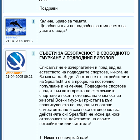
Поздрави
Калине, браво за темата.
3
Ще обясниш ли по-подробно за пълненето на
ушите с вода?
sea-wolf
21-04-2005 09:15
СЪВЕТИ ЗА БЕЗОПАСНОСТ В СВОБОДНОТО
4
ГМУРКАНЕ И ПОДВОДНИЯ РИБОЛОВ
Списъкът не е изчерпателен и пред вид на
естеството на подводните спортове, никога не
Wishbone
би могъл да бъде. Изготвен е от потребителите
21-04-2005 09:21
на Spearfish! и е в процес на постоянно
попълване и изменяне. Подводните спортове
спадат към категорията на екстремните
спортове и носят потенциална опасност за
живота! Всеки гмуркач пристъпва към
практикуването на подводни спортове
самостоятелно и сам носи отговорност за
действията си! Spearfish! не може да носи
отговорност за действията на своите
потребители или читатели!
1. Никога не гмуркай сам!