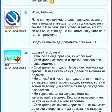
тоя занаят.
Ясно, Калине,
14
Явно си гмуркал много рано напролет, защото
иначе водата е твърде топла за да предизвика
такява рязка реакция в ухото. А иначе, когато
Wishbone
си без боне, това да не си напълниш ушите не е
22-04-2005 08:08
голям проблем...
Продължавайте да допълвате списъка... !
Здравейте Всички!
15
Сетих се за още правила, към списъка:
• Стой далеч от таляни и мрежи, особено при
лоша видимост.
kkk
• Стой далеч от лодки. Не се знае, кой кога ще
22-04-2005 23:58
тръгне. Пази въжето на буя далеч от витлата на
лодките.
• Не влизай в близост до лодкостоянки – пълно
е с изхвърлени в морето корди, въжета, котви и
всякакви боклуци в които можеш да се удариш
и заплетеш.
• Не търси кефал на заустванията на
канализаций в морето. Кефал я намериш, я не,
но кожна екзема е много вероятно.
• Стои далеч от кейове и пристани – някой може
да скочи отгоре ти или да те закачи с въдица.