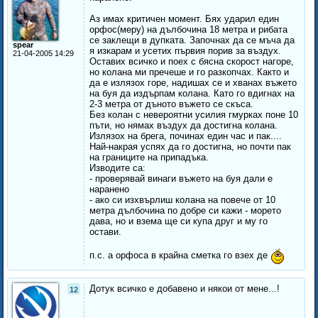
Аз имах критичен момент. Бях ударил един
орфос(меру) на дълбочина 18 метра и рибата
се заклещи в дупката. Започнах да се мъча да
spear
я изкарам и усетих първия порив за въздух.
21-04-2005 14:29
Оставих всичко и поех с бясна скорост нагоре,
но колана ми пречеше и го разкопчах. Както и
да е излязох горе, надишах се и хванах въжето
на буя да издърпам колана. Като го вдигнах на
2-3 метра от дъното въжето се скъса.
Без колан с невероятни усилия гмурках поне 10
пъти, но нямах въздух да достигна колана.
Излязох на брега, починах един час и пак....
Най-накрая успях да го достигна, но почти пак
на границите на припадъка.
Изводите са:
- проверявай винаги въжето на буя дали е
наранено
- ако си изхвърлиш колана на повече от 10
метра дълбочина по добре си кажи - морето
дава, но и взема ще си купа друг и му го
остави.
п.с. а орфоса в крайна сметка го взех де
Дотук всичко е добавено и някои от мене...!
12