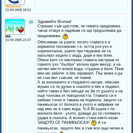
Wishbone
21-04-2005 18:21
Здравейте Всички!
13
Страшно съм щастлив, че темата предизвика
такъв отзвук и надявам се ще продължава да
предизвиква.
kkk
21-04-2005 21:07
Обяснявам за ушите: когато главата е в
нормално положение т.е. остта ухо-ухо е
хоризонтална, ушите при гмуркане не се
напълват изцяло с вода, дори и без боне.
Обаче като си наклониш главата настрани от
горното ухо "бълбук" излиза един мехур, а на
негово място влиза вода, студена и боли. Поне
мен ме заболя, а бях изравнил. Пък може и да
не съм бил съвсем, не помня.
А за излизането и гледането нагоре, обясних:
мушех се по дупки в скалите и бях в подмол,
чийто таван е бил някъде на 3м от дъното и на
още толкова от повърхността. Главата си я
шибнах точно в тавана на подмола, защото се
паникьосах от болката в ухото и забравих че
над мен не е само вода. %-6 Всъщност по
малката беля - ухото, доведе до по голямата -
удара в скалата. А всичко стана както казах
ЗАЩОТО СЕ ПАНИКЬОСАХ!
А се
паникьосах, защото бях и съм все още зелен в