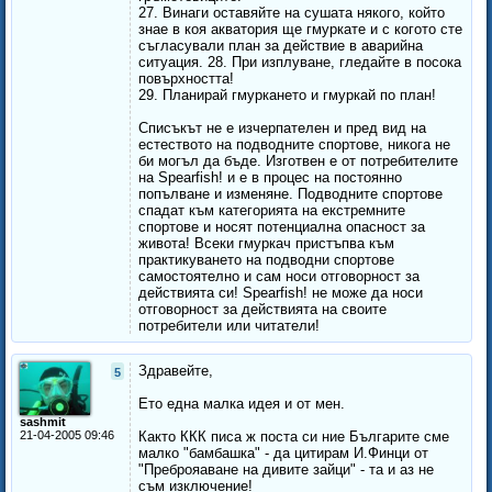
27. Винаги оставяйте на сушата някого, който
знае в коя акватория ще гмуркате и с когото сте
съгласували план за действие в аварийна
ситуация. 28. При изплуване, гледайте в посока
повърхността!
29. Планирай гмуркането и гмуркай по план!
Списъкът не е изчерпателен и пред вид на
естеството на подводните спортове, никога не
би могъл да бъде. Изготвен е от потребителите
на Spearfish! и е в процес на постоянно
попълване и изменяне. Подводните спортове
спадат към категорията на екстремните
спортове и носят потенциална опасност за
живота! Всеки гмуркач пристъпва към
практикуването на подводни спортове
самостоятелно и сам носи отговорност за
действията си! Spearfish! не може да носи
отговорност за действията на своите
потребители или читатели!
Здравейте,
5
Ето една малка идея и от мен.
sashmit
21-04-2005 09:46
Както ККК писа ж поста си ние Българите сме
малко "бамбашка" - да цитирам И.Финци от
"Преброяаване на дивите зайци" - та и аз не
съм изключение!