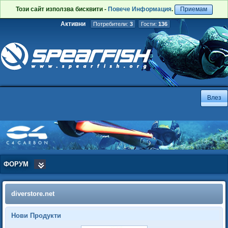
Този сайт използва бисквити -
Повече Информация
.
Приемам
Активни
Потребители:
3
Гости:
136
ФОРУМ
diverstore.net
Нови Продукти