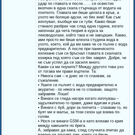
удар по главата и после…….се освестих
вкопчен в една скала стърчаща от водата на
плиткото. Главата ми беше цялата в кръв, а
ухото ме болеше адски, но бях жив! Как съм
изплувал, въобще ми се губи. Какво беше
станало разбрах чак след една година, когато
започнах да чета теория в курса за
леководолази, който така и не завърших. Какво,
ами просто ми беше влезла студена вода в
ухото, което, кой да ми каже че се пълни с вода
предварително. А после при паническото
излизане съм си бръснал главата в скалната
козирка под която съм се бях заврял. Добре, че
не съм успял да се засиля много.
Какви са ми поуките? Между другото това ухо
от тогава ми прави въртели. Та:
• Никога сам – и днес не го спазвам, за
съжаление.
• Ушите се пълнят с вода предварително и
акуратно - по някога не го спазвам, защото
забравям. Лошо!
• Винаги се гледа нагоре когато изплуваш –
задължително го правя, даже вдигам и ръка.
• Винаги с буй, дори за попчета – спазвам го, но
буят ми е малък, за този сезон ще взема по-
голям.
• Нося си винаги GSM-а и като влизам го крия
между камъните по брега.
А, забравих да кажа, след случката опитах да
влезна на другият ден, което си беше