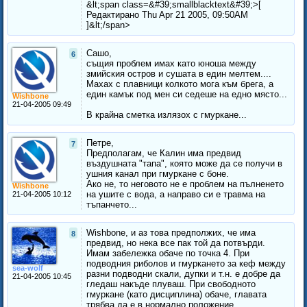
&lt;span class=&#39;smallblacktext&#39;>[
Редактирано Thu Apr 21 2005, 09:50AM
]&lt;/span>
Сашо,
6
същия проблем имах като юноша между
змийския остров и сушата в един мелтем....
Махах с плавници колкото мога към брега, а
един камък под мен си седеше на едно място...
Wishbone
21-04-2005 09:49
В крайна сметка излязох с гмуркане...
Петре,
7
Предполагам, че Калин има предвид
въздушната "тапа", която може да се получи в
ушния канал при гмуркане с боне.
Ако не, то неговото не е проблем на пълненето
Wishbone
на ушите с вода, а направо си е травма на
21-04-2005 10:12
тъпанчето...
Wishbone, и аз това предполжих, че има
8
предвид, но нека все пак той да потвърди.
Имам забележка обаче по точка 4. При
подводния риболов и гмуркането за кеф между
sea-wolf
разни подводни скали, дупки и т.н. е добре да
21-04-2005 10:45
гледаш накъде плуваш. При свободното
гмуркане (като дисциплина) обаче, главата
трябва да е в нормално положение.