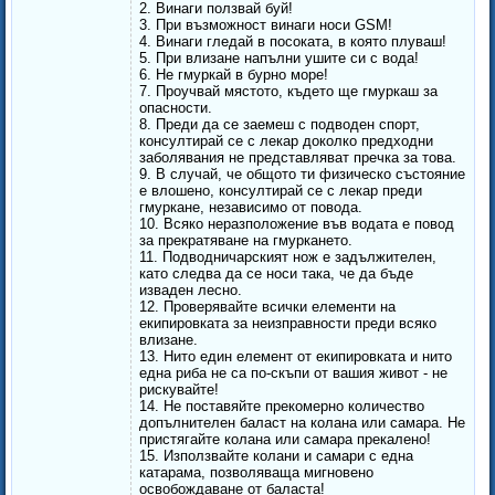
2. Винаги ползвай буй!
3. При възможност винаги носи GSM!
4. Винаги гледай в посоката, в която плуваш!
5. При влизане напълни ушите си с вода!
6. Не гмуркай в бурно море!
7. Проучвай мястото, където ще гмуркаш за
опасности.
8. Преди да се заемеш с подводен спорт,
консултирай се с лекар доколко предходни
заболявания не представляват пречка за това.
9. В случай, че общото ти физическо състояние
е влошено, консултирай се с лекар преди
гмуркане, независимо от повода.
10. Всяко неразположение във водата е повод
за прекратяване на гмуркането.
11. Подводничарският нож е задължителен,
като следва да се носи така, че да бъде
изваден лесно.
12. Проверявайте всички елементи на
екипировката за неизправности преди всяко
влизане.
13. Нито един елемент от екипировката и нито
една риба не са по-скъпи от вашия живот - не
рискувайте!
14. Не поставяйте прекомерно количество
допълнителен баласт на колана или самара. Не
пристягайте колана или самара прекалено!
15. Използвайте колани и самари с една
катарама, позволяваща мигновено
освобождаване от баласта!