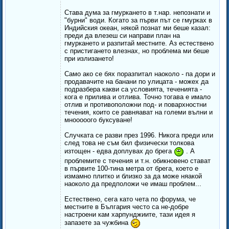
Става дума за гмуркането в т.нар. непознати и
"бурни" води. Когато за първи път се гмурках в
Индийския океан, някой познат ми беше казал:
преди да влезеш си направи план на
гмуркането и разпитай местните. Аз естествено
с пристигането влезнах, но проблема ми беше
при излизането!
Само ако се бях поразпитал наоколо - па дори и
продавачите на банани по улицата - можех да
подразбера какви са условията, теченията -
кога е прилива и отлива. Точно тогава е имало
отлив и противоположни под- и повархностни
течения, които се равняават на големи вълни и
мнооооого буксуване!
Случката се разви през 1996. Никога преди или
след това не съм бил физически толкова
изтощен - едва доплувах до брега
. А
проблемите с течения и т.н. обикновено стават
в първите 100-тина метра от брега, което е
измамно плитко и близко за да може няакой
наоколо да предположи че имаш проблем...
Естествено, сега като чета по форума, че
местните в България често са не-добре
настроени кам харпунджиите, тази идея я
запазете за чужбина