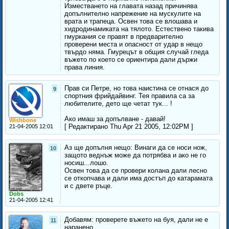
Изместването на главата назад причинява
допълнително напрежение на мускулите на
врата и трапеца. Освен това се влошава и
хидродинамиката на тялото. Естествено такива
гмуркания се правят в предварително
проверени места и опасност от удар в нещо
твърдо няма. Гмурецът в общия случай гледа
въжето по което се ориентира дали държи
права линия.
Прав си Петре, но това наистина се отнася до
9
спортния фрийдайвинг. Тея правила са за
любителите, дето ще четат тук... !
Ако имаш за допълване - давай!
Wishbone
[ Редактирано Thu Apr 21 2005, 12:02PM ]
21-04-2005 12:01
Аз ще допълня нещо: Винаги да се носи нож,
10
защото веднъж може да потрябва и ако не го
носиш...лошо.
Освен това да се провери колана дали лесно
се откопчава и дали има достъп до катарамата
и с двете ръце.
Dobs
21-04-2005 12:41
Добавям: проверете въжето на буя, дали не е
11
наранено.