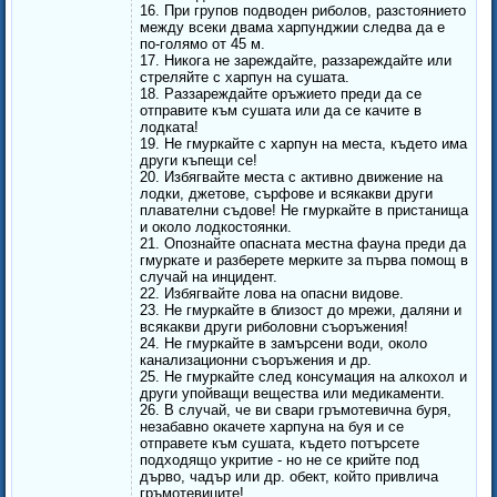
16. При групов подводен риболов, разстоянието
между всеки двама харпунджии следва да е
по-голямо от 45 м.
17. Никога не зареждайте, раззареждайте или
стреляйте с харпун на сушата.
18. Раззареждайте оръжието преди да се
отправите към сушата или да се качите в
лодката!
19. Не гмуркайте с харпун на места, където има
други къпещи се!
20. Избягвайте места с активно движение на
лодки, джетове, сърфове и всякакви други
плавателни съдове! Не гмуркайте в пристанища
и около лодкостоянки.
21. Опознайте опасната местна фауна преди да
гмуркате и разберете мерките за първа помощ в
случай на инцидент.
22. Избягвайте лова на опасни видове.
23. Не гмуркайте в близост до мрежи, даляни и
всякакви други риболовни съоръжения!
24. Не гмуркайте в замърсени води, около
канализационни съоръжения и др.
25. Не гмуркайте след консумация на алкохол и
други упойващи вещества или медикаменти.
26. В случай, че ви свари гръмотевична буря,
незабавно окачете харпуна на буя и се
отправете към сушата, където потърсете
подходящо укритие - но не се крийте под
дърво, чадър или др. обект, който привлича
гръмотевиците!