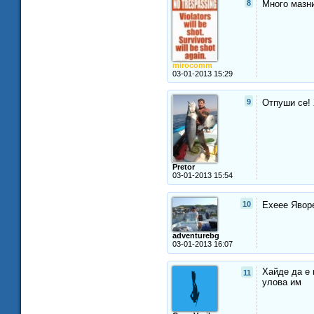
8
Много мазни
mirocomm
03-01-2013 15:29
9
Отпуши се! 
Pretor
03-01-2013 15:54
10
Ехеее Яворе
adventurebg
03-01-2013 16:07
Хайде да е 
11
улова им