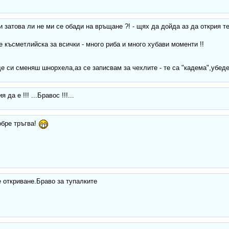
,ти затова ли не ми се обади на връщане ?! - щях да дойда аз да открия 
е късметлийска за всички - много риба и много хубави моменти !!
ще си сменяш шнорхела,аз се записвам за чехлите - те са "кадема",убед
 да е !!! ...Бравос !!!...
обре тръгва!
е откриване.Браво за тупалките