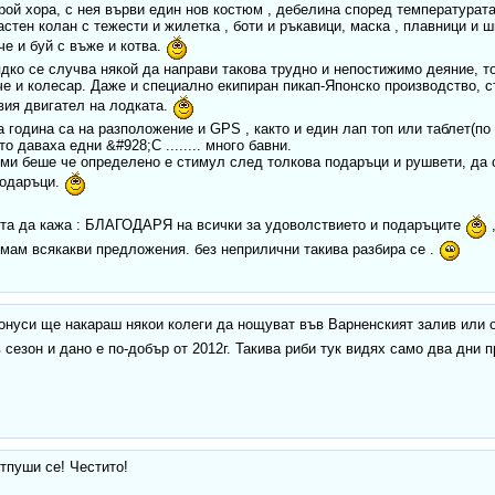
рой хора, с нея върви един нов костюм , дебелина според температурат
астен колан с тежести и жилетка , боти и ръкавици, маска , плавници и 
че и буй с въже и котва.
дко се случва някой да направи такова трудно и непостижимо деяние, то
че и колесар. Даже и специално екипиран пикап-Японско производство, 
вия двигател на лодката.
 година са на разположение и GPS , както и един лап топ или таблет(по
о даваха едни &#928;С ........ много бавни.
ми беше че определено е стимул след толкова подаръци и рушвети, да 
подаръци.
нта да кажа : БЛАГОДАРЯ на всички за удоволствието и подаръците
,
мам всякакви предложения. без неприлични такива разбира се .
онуси ще накараш някои колеги да нощуват във Варненският залив или 
сезон и дано е по-добър от 2012г. Такива риби тук видях само два дни п
тпуши се! Честито!