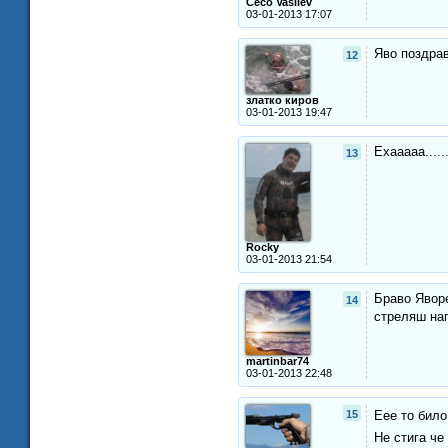
Ceco Vasilev
03-01-2013 17:07
Яво поздрав
12
златко киров
03-01-2013 19:47
Ехааааа....
13
Rocky
03-01-2013 21:54
Браво Яворе
14
стреляш на
martinbar74
03-01-2013 22:48
15
Eee то било
Не стига че