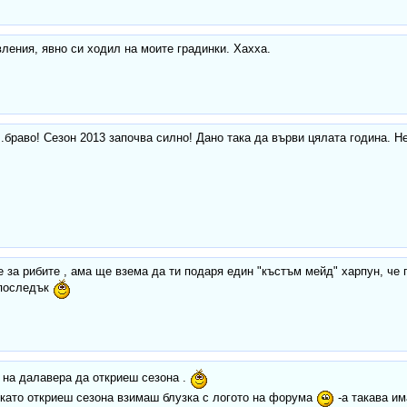
ления, явно си ходил на моите градинки. Хахха.
...браво! Сезон 2013 започва силно! Дано така да върви цялата година. 
 за рибите , ама ще взема да ти подаря един "къстъм мейд" харпун, че
последък
 на далавера да откриеш сезона .
 като откриеш сезона взимаш блузка с логото на форума
-а такава и