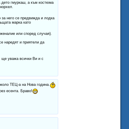
а дето гмуркаш, а към костюма
шнорхел.
 за него се предвижда и лодка
същата марка като
 женалие или според случая).
се наредят и приятели да
 ще уважа всички Ви и с
около ТЕЦ-а на Нова година.
рез есента. Браво!