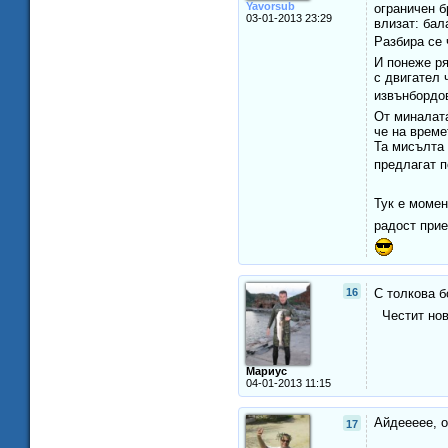
Yavorsub
ограничен б
03-01-2013 23:29
влизат: бал
Разбира се 
И понеже ря
с двигател 
извънбордо
От миналата
че на времет
Та мисълта 
предлагат 
Тук е моме
радост прие
16
С толкова б
Честит нов 
Мариус
04-01-2013 11:15
Айдеееее, о
17