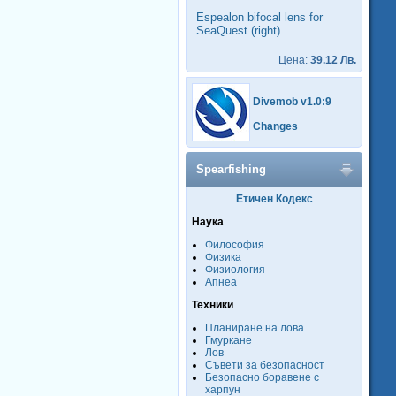
Espealon bifocal lens for
SeaQuest (right)
Цена:
39.12 Лв.
Divemob v1.0:9
Changes
Spearfishing
Етичен Кодекс
Наука
Философия
Физика
Физиология
Апнеа
Техники
Планиране на лова
Гмуркане
Лов
Съвети за безопасност
Безопасно боравене с
харпун