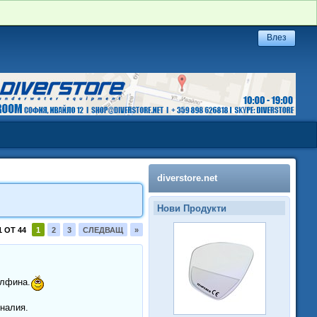
diverstore.net
Нови Продукти
1 ОТ 44
1
2
3
СЛЕДВАЩ
»
лфина.
иналия.