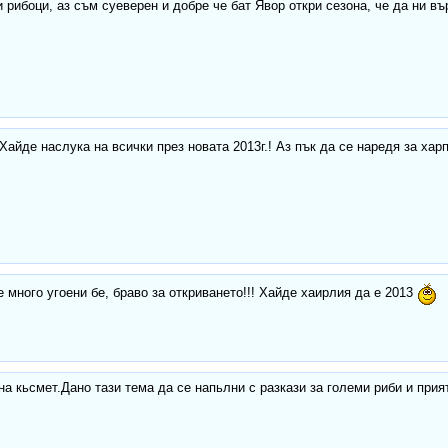
 рибоци, аз съм суеверен и добре че бат Явор откри сезона, че да ни в
Хайде наслука на всички през новата 2013г.! Аз пък да се наредя за ха
 много угоени бе, браво за откриването!!! Хайде хаирлия да е 2013
на кьсмет.Дано тази тема да се напьлни с разкази за големи риби и при