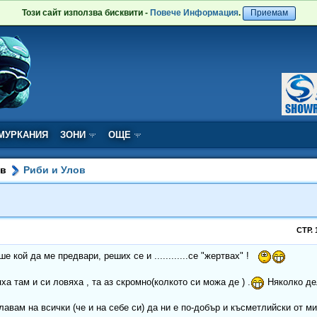
Този сайт използва бисквити -
Повече Информация
.
Приемам
МУРКАНИЯ
ЗОНИ
ОЩЕ
ов
Риби и Улов
СТР. 
ше кой да ме предвари, реших се и ............се "жертвах" !
яха там и си ловяха , та аз скромно(колкото си можа де ) .
Няколко де
авам на всички (че и на себе си) да ни е по-добър и късметлийски от м