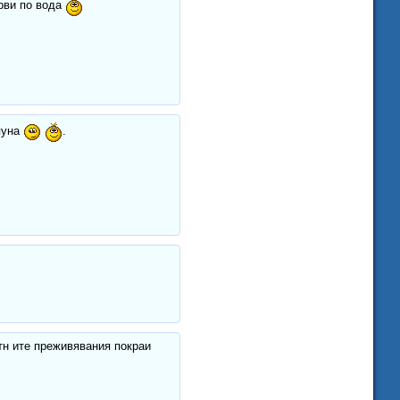
ърви по вода
рпуна
.
ятн ите преживявания покраи