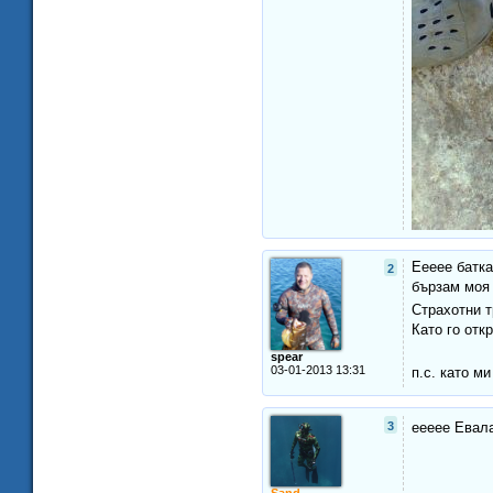
Еееее батка
2
бързам моя
Страхотни т
Като го отк
spear
03-01-2013 13:31
п.с. като м
3
еееее Евала