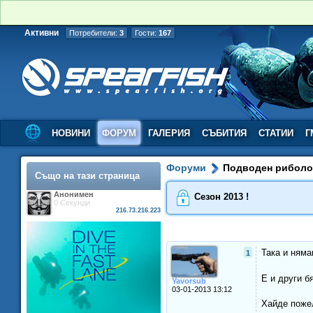
Активни
Потребители:
3
Гости:
167
НОВИНИ
ФОРУМ
ГАЛЕРИЯ
СЪБИТИЯ
СТАТИИ
Г
Форуми
Подводен рибол
Също на тази страница
Анонимен
Сезон 2013 !
0 Секунди
216.73.216.223
Така и няма
1
Е и други б
Yavorsub
03-01-2013 13:12
Хайде пожел