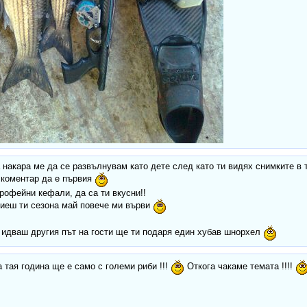
 накара ме да се развълнувам като дете след като ти видях снимките в 
 коментар да е първия
рофейни кефали, да са ти вкусни!!
риеш ти сезона май повече ми върви
и идваш другия път на гости ще ти подаря един хубав шнорхел
 тая година ще е само с големи риби !!!
Откога чакаме темата !!!!