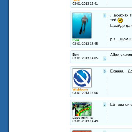
Sand
03-01-2013 13:41
...ах-ах-ах
4
теб
Е,хайде да 
p.s....щом 
Evia
03-01-2013 13:45
Бул
Айде хаирлия
03-01-2013 14:05
5
Ехаааа... Д
6
Wishbone
03-01-2013 14:06
Ей това си 
7
цецо ютията
03-01-2013 14:49