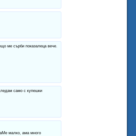
Нещо ме сърби показалеца вече.
 гледам само с купешки
маМе малко, ама много