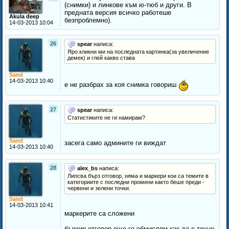
(снимки) и линкове към ю-тюб и други. В
предната версия всичко работеше
Akula deep
безпроблемно).
14-03-2013 10:04
26
spear
написа:
Яро кликни ми на последната картинка(за увеличение
демек) и глей какво става
Sand
14-03-2013 10:40
е не разбрах за коя снимка говориш
27
spear
написа:
Статистиките не ги намирам?
Sand
засега само админите ги виждат
14-03-2013 10:40
28
alex_bs
написа:
Липсва бърз отговор, няма и маркери кои са темите в
категориите с последни промени както беше преди -
червени и зелени точки.
Sand
14-03-2013 10:41
маркерите са сложени
бързия отговор още го обмислям как да е точно