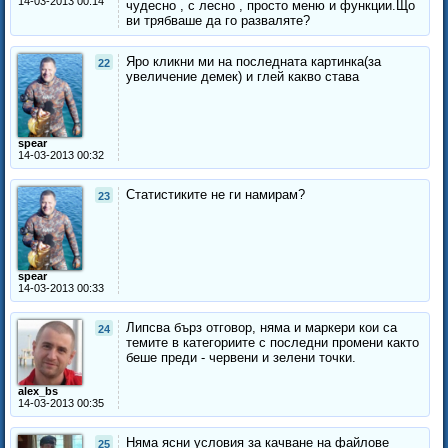
14-03-2013 00:14
чудесно , с лесно , просто меню и функции.Що
ви трябваше да го разваляте?
Яро кликни ми на последната картинка(за
22
увеличение демек) и глей какво става
spear
14-03-2013 00:32
Статистиките не ги намирам?
23
spear
14-03-2013 00:33
Липсва бърз отговор, няма и маркери кои са
24
темите в категориите с последни промени както
беше преди - червени и зелени точки.
alex_bs
14-03-2013 00:35
Няма ясни условия за качване на файлове
25