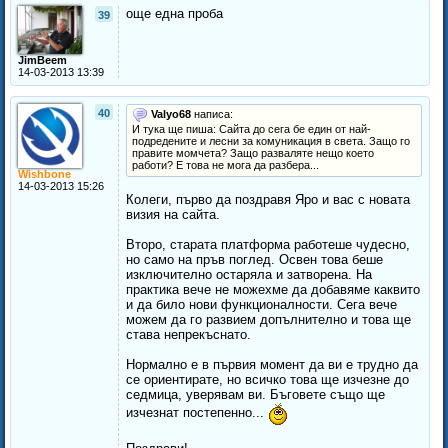
още една проба
39
JimBeem
14-03-2013 13:39
40
Valyo68
написа:
И тука ще пиша: Сайта до сега бе един от най-
подредените и лесни за комуникация в света. Защо го
правите момчета? Защо разваляте нещо което
работи? Е това не мога да разбера...
Wishbone
14-03-2013 15:26
Колеги, първо да поздравя Яро и вас с новата
визия на сайта.
Второ, старата платформа работеше чудесно,
но само на пръв поглед. Освен това беше
изключително остаряла и затворена. На
практика вече не можехме да добавяме каквито
и да било нови функционалности. Сега вече
можем да го развием допълнително и това ще
става непрекъснато.
Нормално е в първия момент да ви е трудно да
се ориентирате, но всичко това ще изчезне до
седмица, уверявам ви. Бъговете също ще
изчезнат постепенно...