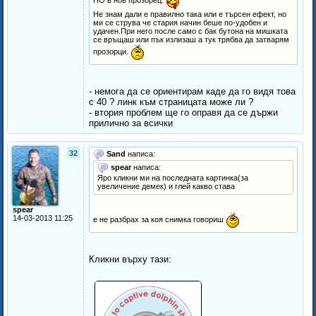
НО в нов прозорец.
Не знам дали е правилно така или е търсен ефект, но
ми се струва че стария начин беше по-удобен и
удачен.При него после само с бак бутона на мишката
се връщаш или пък излизаш а тук трябва да затварям
прозорци.
- немога да се ориентирам каде да го видя това
с 40 ? линк към страницата може ли ?
- втория проблем ще го оправя да се държи
прилично за всички
32
Sand
написа:
spear
написа:
Яро кликни ми на последната картинка(за
увеличение демек) и глей какво става
spear
14-03-2013 11:25
е не разбрах за коя снимка говориш
Кликни върху тази: