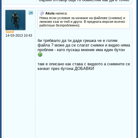
29
Akula
написа:
Няма ясни условия за качване на файлове (снимки) и
линкове към ю-тюб и други. В предната версия всичко
работеше безпроблемно).
Sand
14-03-2013 10:43
би трябвало да ти даде грешка че е голям
файла ? може да се слагат снимки и видео няма
проблем - като пускаш мнение има един бутон
там е описано как става с видеото а снимките се
качват през бутона ДОБАВКИ