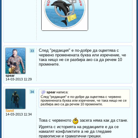
След "редакция" е по-добре да оцветява с
33
червено променената буква или изречение, че
така нищо не се разбира ако са да речем 10
промените.
spear
14-03-2013 11:29
34
spear
написа:
След "редакция" е по-добре да оцветява с червено
променената буква или изречение, че така нищо не се
разбира ако са да речем 10 промените.
Sand
14-03-2013 11:34
Това с червеното
засега няма как да стане.
Идеята с историята на редакциите е да се
намалят конфликтите а не да гледаме
правописни и граматични грешки.