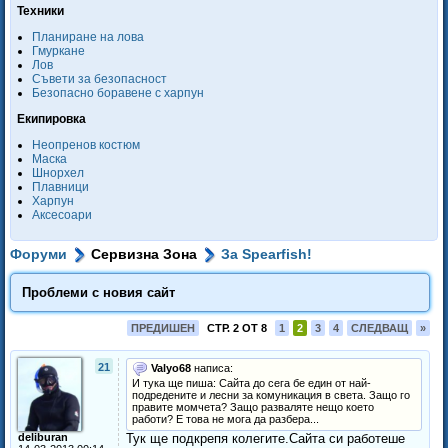
Техники
Планиране на лова
Гмуркане
Лов
Съвети за безопасност
Безопасно боравене с харпун
Екипировка
Неопренов костюм
Маска
Шнорхел
Плавници
Харпун
Аксесоари
Форуми
Сервизна Зона
За Spearfish!
Проблеми с новия сайт
ПРЕДИШЕН
СТР. 2 ОТ 8
1
2
3
4
СЛЕДВАЩ
»
21
Valyo68
написа:
И тука ще пиша: Сайта до сега бе един от най-
подредените и лесни за комуникация в света. Защо го
правите момчета? Защо разваляте нещо което
работи? Е това не мога да разбера...
deliburan
Тук ще подкрепя колегите.Сайта си работеше