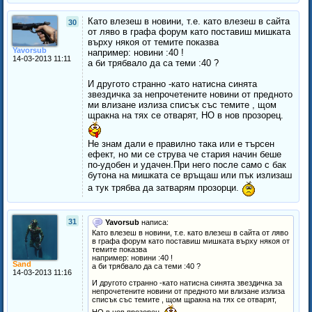
Като влезеш в новини, т.е. като влезеш в сайта
30
от ляво в графа форум като поставиш мишката
върху някоя от темите показва
Yavorsub
например: новини :40 !
14-03-2013 11:11
а би трябвало да са теми :40 ?
И другото странно -като натисна синята
звездичка за непрочетените новини от предното
ми влизане излиза списък със темите , щом
щракна на тях се отварят, НО в нов прозорец.
Не знам дали е правилно така или е търсен
ефект, но ми се струва че стария начин беше
по-удобен и удачен.При него после само с бак
бутона на мишката се връщаш или пък излизаш
а тук трябва да затварям прозорци.
31
Yavorsub
написа:
Като влезеш в новини, т.е. като влезеш в сайта от ляво
в графа форум като поставиш мишката върху някоя от
темите показва
например: новини :40 !
Sand
а би трябвало да са теми :40 ?
14-03-2013 11:16
И другото странно -като натисна синята звездичка за
непрочетените новини от предното ми влизане излиза
списък със темите , щом щракна на тях се отварят,