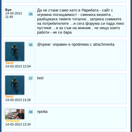
Бул
Да не стане само като в Нарибата - сайт с
14-03-2013
35
огромна посещаемост - смениха визията ,
11:49
разбъркаха темите тотално , затриха снимките
на потребителите ...и сега форума си пада леко
пустиня ...и аз съм на мнение , че нещо което
работи - не се бара
@spear: оправен е проблема с attachmenta
36
Sand
14-03-2013 12:04
test
37
Sand
14-03-2013 13:28
проба
38
JimBeam
14-03-2013 13:34