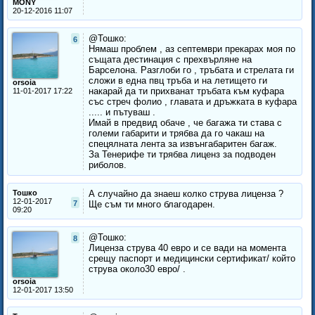
MONY
20-12-2016 11:07
@Тошко:
6
Нямаш проблем , аз септември прекарах моя по
същата дестинация с прехвърляне на
Барселона. Разглоби го , тръбата и стрелата ги
сложи в една пвц тръба и на летището ги
orsoia
накарай да ти прихванат тръбата към куфара
11-01-2017 17:22
със стреч фолио , главата и дръжката в куфара
..... и пътуваш .
Имай в предвид обаче , че багажа ти става с
големи габарити и трябва да го чакаш на
спецялната лента за извънгабаритен багаж.
За Тенерифе ти трябва лиценз за подводен
риболов.
Тошко
А случайно да знаеш колко струва лиценза ?
12-01-2017
7
Ще съм ти много благодарен.
09:20
@Тошко:
8
Лиценза струва 40 евро и се вади на момента
срещу паспорт и медицински сертификат/ който
струва около30 евро/ .
orsoia
12-01-2017 13:50