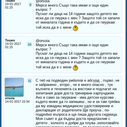
Тошко
@orsoia:
14-01-2017
9
Мерси много.Също така имам и още един
01:15
въпрос ?
Пускат ли деца на 14 години защото детето ми
иска да се гмурка с мен ? Защото той се запали
от миналата година и където и да се гмуркам
той иска да е с мене
Тошко
@orsoia:
14-01-2017
10
Мерси много.Също така имам и още един
01:15
въпрос ?
Пускат ли деца на 14 години защото детето ми
иска да се гмурка с мен ? Защото той се запали
от миналата година и където и да се гмуркам
той иска да е с мене
С теб на подводен риболов е абсурд , първо ,че
11
е забранено , второ , че е много опасно , тук
вълните и теченията са жестоки и подлагат на
изпитания дори доста тренирани харпунджии.
Ако е само за гмуркане - има детски курсове ,
orsoia
където може да го запишеш , но и за там трябва
14-01-2017 15:34
да му извадиш медицинско удостоверение и
декларация от родителите.Ще проуча , по-
подробно въпроса и ще пиша другата седмица.
Моя съвет е да бъдеш доста предпазлив с
детето , колкото и добре да плува ,използвайте