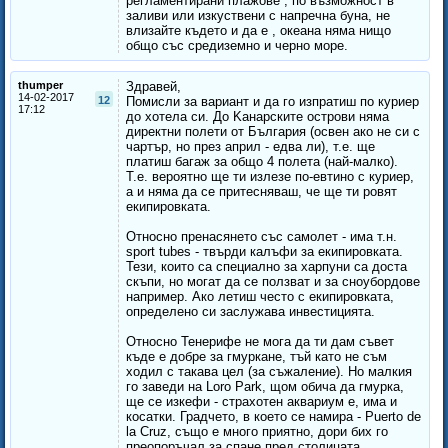
регламентирани плажове , по възможност в
заливи или изкуствени с напречна буна, не
влизайте където и да е , океана няма нищо
общо със средиземно и черно море.
thumper
Здравей,
14-02-2017
12
Помисли за вариант и да го изпратиш по куриер
17:12
до хотела си. До Kанарските острови няма
директни полети от България (освен ако не си с
чартър, но през април - едва ли), т.е. ще
платиш багаж за общо 4 полета (най-малко).
Т.е. вероятно ще ти излезе по-евтино с куриер,
а и няма да се притесняваш, че ще ти ровят
екипировката.
Относно пренасянето със самолет - има т.н.
sport tubes - твърди калъфи за екипировката.
Тези, които са специално за харпуни са доста
скъпи, но могат да се ползват и за сноубордове
например. Ако летиш често с екипировката,
определено си заслужава инвестицията.
Относно Тенерифе не мога да ти дам съвет
къде е добре за гмуркане, тъй като не съм
ходил с такава цел (за съжаление). Но малкия
го заведи на Loro Park, щом обича да гмурка,
ще се изкефи - страхотен аквариум е, има и
косатки. Градчето, в което се намира - Puerto de
la Cruz, също е много приятно, дори бих го
преопоръчал за спане пред столицата