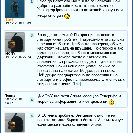
няма да искат ако можеш да го напъхаш. най-
2
добре го разглоби и като те питат какво е -
fishing equipment - никога не казвай харпун или
нещо си с gun
Sand
19-12-2016 10:09
За къде ще летиш? По принцип на нашето
3
летище няма проблем. Разрешено е за харпуни
в основния багаж. Трябва да провериш, обаче,
как стоят нещата на връщане. По-сложно е ако
имаш прекачване, особено в мюсюлмански
MONY
държави. Наскоро летях с Катарските
19-12-2016 22:24
авиолинии, с прекачване в Доха. Единствения
възможен начин беше специален режим за
превозване на оръжие, 90 долара в посока.
Най-добре предварително да провериш и на
летището и в офис на превозвача. Ето списък с
забранените вещи:
[link]
Тошко
@MONY ще летя Април месец за Тенерифе и
20-12-2016
4
мерси за информацията и от двама ви
00:18
В ЕС няма проблем. Внимавай само, че на
5
нашето летище бъркат в багажа. Аз съм минус
една маска и едни слънчеви очила.