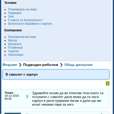
Техники
Планиране на лова
Гмуркане
Лов
Съвети за безопасност
Безопасно боравене с харпун
Екипировка
Неопренов костюм
Маска
Шнорхел
Плавници
Харпун
Аксесоари
Форуми
Подводен риболов
Обща дискусия
В самолет с харпун
1
Тошко
Здравейте искам да ви попитам тези които са
19-12-2016
1
пътували с самолет дали може да се носи
00:50
харпун в регистрирания багаж и дали ще ми
искат някакви пари за него