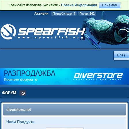
Този сайт използва бисквити -
Повече Информация
.
Приемам
Активни
Потребители:
4
Гости:
201
ФОРУМ
diverstore.net
Нови Продукти