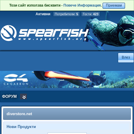
Този сайт използва бисквити -
Повече Информация
.
Приемам
Активни
Потребители:
5
Гости:
423
ФОРУМ
diverstore.net
Нови Продукти