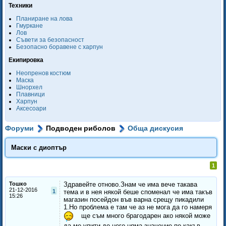
Техники
Планиране на лова
Гмуркане
Лов
Съвети за безопасност
Безопасно боравене с харпун
Екипировка
Неопренов костюм
Маска
Шнорхел
Плавници
Харпун
Аксесоари
Форуми
Подводен риболов
Обща дискусия
Маски с диоптър
1
Тошко
Здравейте отново.Знам че има вече такава
21-12-2016
1
тема и в нея някой беше споменал че има такъв
15:26
магазин посейдон във варна срещу пикадили
1.Но проблема е там че аз не мога да го намеря
ще съм много брагодарен ако някой може
да ме упити до него няма значение по какъв