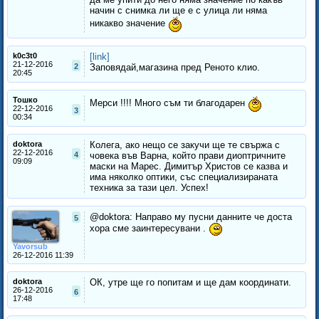
начин с снимка ли ще е с улица ли няма
никакво значение
k0c3t0
[link]
21-12-2016
2
Заповядай,магазина пред Реното клио.
20:45
Тошко
Мерси !!!! Много съм ти благодарен
22-12-2016
3
00:34
doktora
Колега, ако нещо се закучи ще те свържа с
22-12-2016
4
човека във Варна, който прави диоптричните
09:09
маски на Марес. Димитър Христов се казва и
има няколко оптики, със специализираната
техника за тази цел. Успех!
@doktora: Направо му пусни данните че доста
5
хора сме заинтересувани .
Yavorsub
26-12-2016 11:39
doktora
ОК, утре ще го попитам и ще дам координати.
26-12-2016
6
17:48