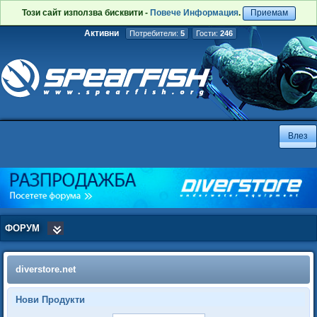
Този сайт използва бисквити -
Повече Информация
.
Приемам
Активни
Потребители:
5
Гости:
246
ФОРУМ
diverstore.net
Нови Продукти