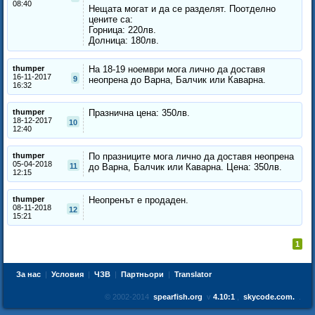
08:40
Нещата могат и да се разделят. Поотделно
цените са:
Горница: 220лв.
Долница: 180лв.
thumper
На 18-19 ноември мога лично да доставя
16-11-2017
9
неопрена до Варна, Балчик или Каварна.
16:32
thumper
Празнична цена: 350лв.
18-12-2017
10
12:40
thumper
По празниците мога лично да доставя неопрена
05-04-2018
11
до Варна, Балчик или Каварна. Цена: 350лв.
12:15
thumper
Неопренът е продаден.
08-11-2018
12
15:21
1
За нас
|
Условия
|
ЧЗВ
|
Партньори
|
Translator
© 2002-2014
spearfish.org
v
4.10:1
,
skycode.com.
.