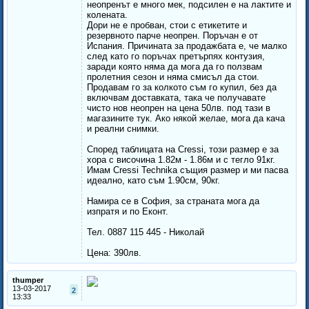
неопренът е много мек, подсилен е на лактите и
колената.
Дори не е пробван, стои с етикетите и
резервното парче неопрен. Поръчан е от
Испания. Причината за продажбата е, че малко
след като го поръчах претърпях контузия,
заради която няма да мога да го ползвам
пролетния сезон и няма смисъл да стои.
Продавам го за колкото съм го купил, без да
включвам доставката, така че получавате
чисто нов неопрен на цена 50лв. под тази в
магазините тук. Ако някой желае, мога да кача
и реални снимки.
Според таблицата на Cressi, този размер е за
хора с височина 1.82м - 1.86м и с тегло 91кг.
Имам Cressi Technika същия размер и ми пасва
идеално, като съм 1.90см, 90кг.
Намира се в София, за страната мога да
изпратя и по Еконт.
Тел. 0887 115 445 - Николай
Цена: 390лв.
thumper
13-03-2017
2
13:33