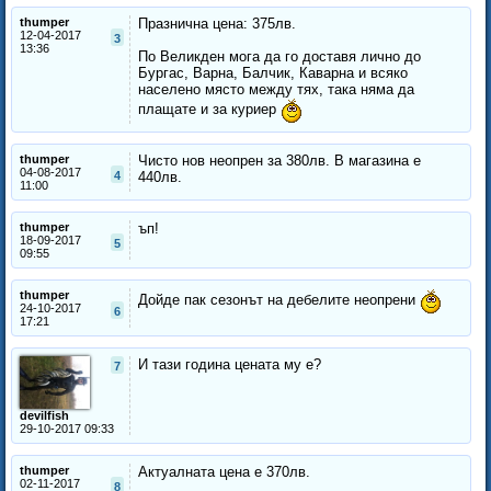
thumper
Празнична цена: 375лв.
12-04-2017
3
13:36
По Великден мога да го доставя лично до
Бургас, Варна, Балчик, Каварна и всяко
населено място между тях, така няма да
плащате и за куриер
thumper
Чисто нов неопрен за 380лв. В магазина е
04-08-2017
4
440лв.
11:00
thumper
ъп!
18-09-2017
5
09:55
thumper
Дойде пак сезонът на дебелите неопрени
24-10-2017
6
17:21
И тази година цената му е?
7
devilfish
29-10-2017 09:33
thumper
Актуалната цена е 370лв.
02-11-2017
8