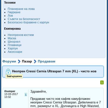
Техники
Планиране на лова
Гмуркане
Лов
Съвети за безопасност
Безопасно боравене с харпун
Екипировка
Неопренов костюм
Маска
Шнорхел
Плавници
Харпун
Аксесоари
Форуми
Пазар
Продавам
Неопрен Cressi Cernia Ultraspan 7 mm (XL) - чисто нов
Завършена
1
thumper
Здравейте,
13-03-2017
1
13:32
Продавам чисто нов кафяв камуфлажен
неопрен Cressi Cernia Ultraspan. Дебелината е 7
mm, размерът е XL. Долницата е High Waisted,