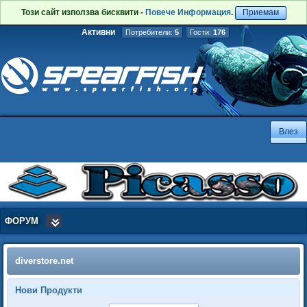
Този сайт използва бисквити -
Повече Информация
.
Приемам
Активни
Потребители:
5
Гости:
176
ФОРУМ
diverstore.net
Нови Продукти