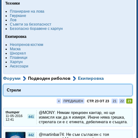
Техники
Планиране на лова
Гмуркане
Лов
Съвети за безопасност
Безопасно боравене с харпун
Екипировка
Неопренов костюм
Маска
Шнорхел
Плавници
Харпун
Аксесоари
Форуми
Подводен риболов
Екипировка
Стрели
«
ПРЕДИШЕН
СТР. 23 ОТ 23
21
22
23
thumper
@MONY: Нямам прецизен кантар, но ще
11-05-2016
441
измисля как да я измеря. Иначе няма грешка,
12:41
стрелата си е с етикета, дебелината е същата.
@martinbar74: Не съм съгласен с тоя
442