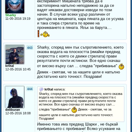
експеримент! Мишената трябва да е
застопорена напълно неподвижно за да се
вадят някакви достоверни изводи по този
начин. В случая всеки удър различен от
Sharky
центъра на мишената, кара пяната да се усуква
11-05-2016 19:19
и така спира стрелата по време на
проникването в пяната. Язък за барута....
Sharky, според мен пък съпротивлението, което
443
оказва водата на плоскостта (имайки предвид
скоростта с която се движи стрелата) прави
резултатите почти истински. Все едно скачаш
от високо върху сал ... следва "прибиванье"
kr0tal
12-05-2016 10:45
Демек - смятам, че за нашите цели е напълно
достатъчно като точност. Поздрави!
444
kr0tal
написа:
Sharky, според мен пък съпротивлението, което оказва
водата на плоскостта (имайки предвид скоростта с
която се движи стрелата) прави резултатите почти
истински. Все едно скачаш от високо върху сал ...
следва "прибиванье"
Демек - смятам, че за
deliburan
12-05-2016 18:08
нашите цели е напълно достатъчно като точност.
Поздрави!
Именно това има предвид Шарки , не бъркай
прибиваньето с пробиване! Всяко усукване на