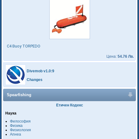
C4 Buoy TORPEDO
Цена:
54.76 Лв.
Divemob v1.0:9
Changes
Spearfishing
Етичен Кодекс
Наука
Философия
Физика
Физиология
Апнеа