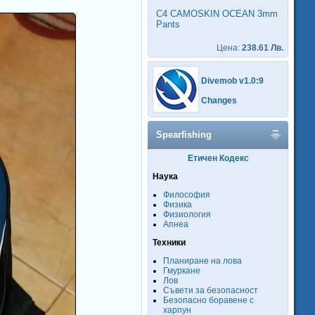
C4 CAMOSKIN OCEAN 3mm
Pants
Цена:
238.61 Лв.
Divemob v1.0:9
Changes
Spearfishing
Етичен Кодекс
Наука
Философия
Физика
Физиология
Апнеа
Техники
Планиране на лова
Гмуркане
Лов
Съвети за безопасност
Безопасно боравене с
харпун