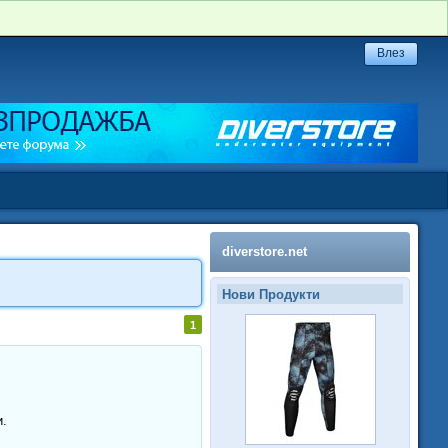
diverstore.net
Нови Продукти
1
и.