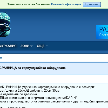
Този сайт използва бисквити -
Повече Информация
.
Приемам
МУРКАНИЯ
ЗОНИ
ОЩЕ
м
-РАННИЦА за харпунджийско оборудване
АК- РАННИЦА удобен за харпунджийско оборудване с размери:
см./Ширина-28см./Дълбочина-20см-30см.
ве отделения по дължина.
RIN/е оригинален на фирмата производител/DARIN/
ана в производството на ранници,сакове,чанти и други подобни артикол