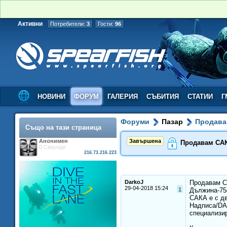
Активни
Потребители:
3
Гости:
96
НОВИНИ
ФОРУМ
ГАЛЕРИЯ
СЪБИТИЯ
СТАТИИ
Г
Форуми
Пазар
Продава
Също на тази страница
Анонимен
Завършена
Продавам САК
0 Секунди
216.73.216.223
DarkoJ
Продавам С
29-04-2018 15:24
1
Дължина-75
САКА е с д
Надписа/DA
специализир