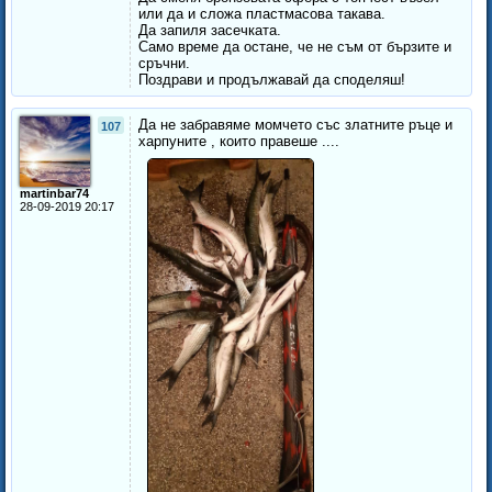
или да и сложа пластмасова такава.
Да запиля засечката.
Само време да остане, че не съм от бързите и
сръчни.
Поздрави и продължавай да споделяш!
Да не забравяме момчето със златните ръце и
107
харпуните , които правеше ....
martinbar74
28-09-2019 20:17