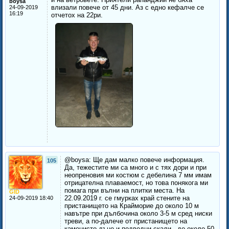
boysa
влизали повече от 45 дни. Аз с едно кефалче се
24-09-2019
16:19
отчетох на 22ри.
@boysa: Ще дам малко повече информация.
105
Да, тежестите ми са много и с тях дори и при
неопреновия ми костюм с дебелина 7 мм имам
отрицателна плаваемост, но това понякога ми
помага при вълни на плитки места. На
GID
22.09.2019 г. се гмурках край стените на
24-09-2019 18:40
пристанището на Крайморие до около 10 м
навътре при дълбочина около 3-5 м сред ниски
треви, а по-далече от пристанището на
каменисто дъно и подводни скали - до около 50