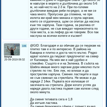
м навътре в морето и дълбочина до около 5-6
м, но най-често на 2-3 м. При по-големи
дълбочини виждам риби по-рядко, а не ми се
чака много. Пропуснах да спомена, че при
излета ми край мен минаха и група заргани,
които се отдалечиха, щом се опитах да насоча
към тях харпуна. Тази година, за разлика от
други години, не съм виждал чернокопчета по
тези места, а за лефер да не говорим. Все пак
наслука на всички колеги и късмет!
@GID: Благодаря и аз обичам да се гмуркам на
106
плитко там е и по интересно. В района на
Каварна е плитко и доста често мътно. Рядко
идват колеги да гмуркат предпочитат на север
boysa
25-09-2019 09:32
от Калиакра. На мен ми е най удобно и
спокойно. Същото е и на Зеленка. В събота на
Шабла имаше много заргани дори няколко пъти
стрелях по тях. Бях лек, но влизах и да
прострелям харпуна. Смених ластиците и още
не съм свикнал на стрелбата. Не можах и да
заредя 2 14ки. Първата все излизаше от
засечката на стрелата. Дори когато успях да
наредя двата ластика първия сам излезе след
около минута.
Да сменя тетивата сега е 1,8
Да изтъня ластика.
Да сменя бронзовата сфера с топчест възел