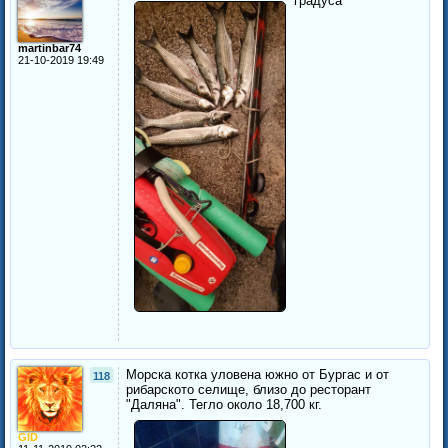
градуса
martinbar74
21-10-2019 19:49
Морска котка уловена южно от Бургас и от
118
рибарското селище, близо до ресторант
"Даляна". Тегло около 18,700 кг.
GID