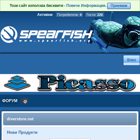
Този сайт използва бисквити -
Повече Информация
.
Приемам
Активни
Потребители:
4
Гости:
226
ФОРУМ
diverstore.net
Нови Продукти