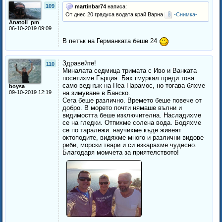
109
martinbar74
написа:
От днес 20 градуса водата край Варна
-Снимка-
Anatoli_pm
06-10-2019 09:09
В петък на Германката беше 24
Здравейте!
110
Миналата седмица тримата с Иво и Ванката
посетихме Гърция. Бях гмуркал преди това
само веднъж на Неа Парамос, но тогава бяхме
boysa
09-10-2019 12:19
на зимуване в Банско.
Сега беше различно. Времето беше повече от
добро. В морето почти нямаше вълни и
видимостта беше изключителна. Насладихме
се на гледки. Отпихме солена вода. Бодяхме
се по таралежи. научихме къде живеят
октоподите, видяхме много и различни видове
риби, морски твари и си изкарахме чудесно.
Благодаря момчета за приятелството!