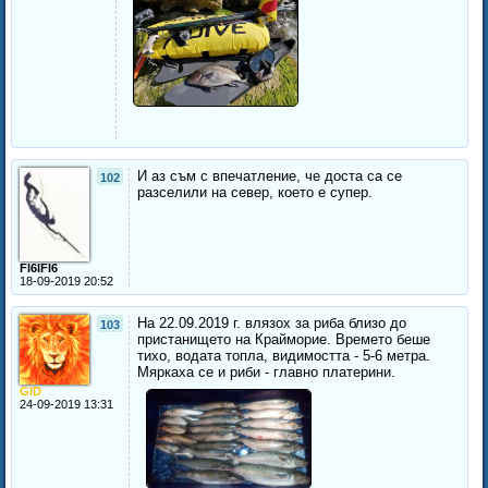
И аз съм с впечатление, че доста са се
102
разселили на север, което е супер.
FI6IFI6
18-09-2019 20:52
На 22.09.2019 г. влязох за риба близо до
103
пристанището на Крайморие. Времето беше
тихо, водата топла, видимостта - 5-6 метра.
Мяркаха се и риби - главно платерини.
GID
24-09-2019 13:31