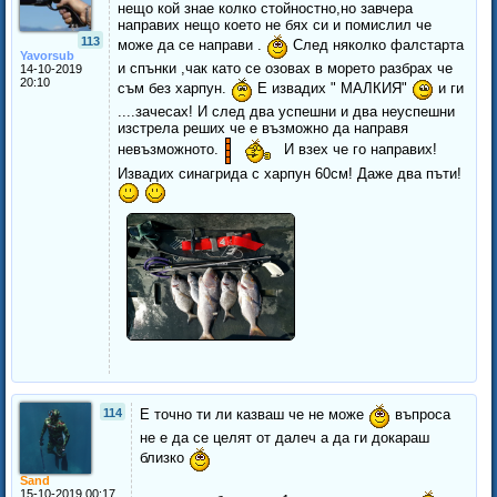
нещо кой знае колко стойностно,но завчера
направих нещо което не бях си и помислил че
113
може да се направи .
След няколко фалстарта
Yavorsub
и спънки ,чак като се озовах в морето разбрах че
14-10-2019
20:10
съм без харпун.
Е извадих " МАЛКИЯ"
и ги
....зачесах! И след два успешни и два неуспешни
изстрела реших че е възможно да направя
невъзможното.
И взех че го направих!
Извадих синагрида с харпун 60см! Даже два пъти!
114
Е точно ти ли казваш че не може
въпроса
не е да се целят от далеч а да ги докараш
близко
Sand
15-10-2019 00:17