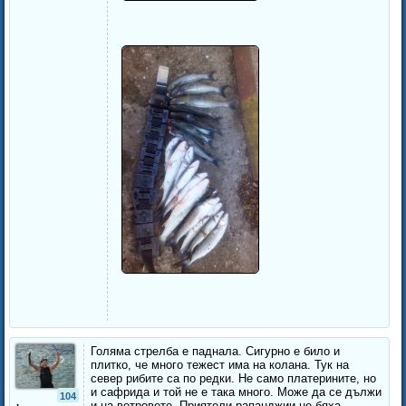
Голяма стрелба е паднала. Сигурно е било и
плитко, че много тежест има на колана. Тук на
север рибите са по редки. Не само платерините, но
и сафрида и той не е така много. Може да се дължи
104
и на ветровете. Приятели рапанджии не бяха