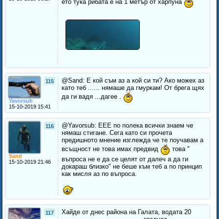
ето тука рибата е на 1 метър от харпуна
@Sand: E кой съм аз а кой си ти? Ако можех аз
115
като теб ...... нямаше да гмуркам! От брега щях
да ги вадя ...дагее .
Yavorsub
15-10-2019 15:41
@Yavorsub: ЕЕЕ по полека всички знаем че
116
нямаш стигане. Сега като си прочета
предишното мнение изглежда че те поучавам а
всъщност не това имах предвид
това "
Sand
въпроса не е да се целят от далеч а да ги
15-10-2019 21:46
докараш близко" не беше към теб а по принцип
как мисля аз по въпроса.
Хайде от днес района на Галата, водата 20
117