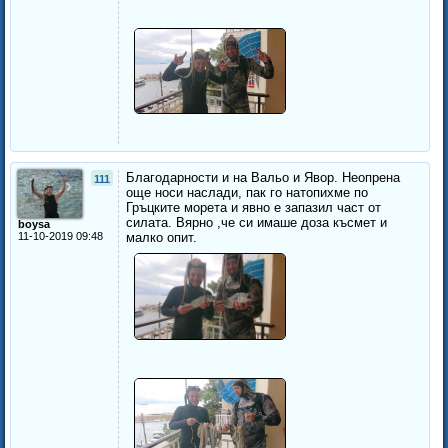
Благодарности и на Вальо и Явор. Неопрена
111
още носи наслади, пак го натопихме по
Гръцките морета и явно е запазил част от
силата. Вярно ,че си имаше доза късмет и
boysa
11-10-2019 09:48
малко опит.