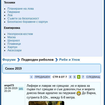
Техники
Планиране на лова
Гмуркане
Лов
Съвети за безопасност
Безопасно боравене с харпун
Екипировка
Неопренов костюм
Маска
Шнорхел
Плавници
Харпун
Аксесоари
Форуми
Подводен риболов
Риби и Улов
Сезон 2019
«
ПРЕДИШЕН
СТР. 6 ОТ 7
4
5
6
7
СЛЕДВАЩ
angel73
Лефери и лаврак не срещнах ,но и врана за
18-09-2019
101
първи път срещам и съм доволен,пък и морето
20:24
днеска беше идеално за гмуркане
До Варна,
сутринта 8-10ч., между 6-8 метра.