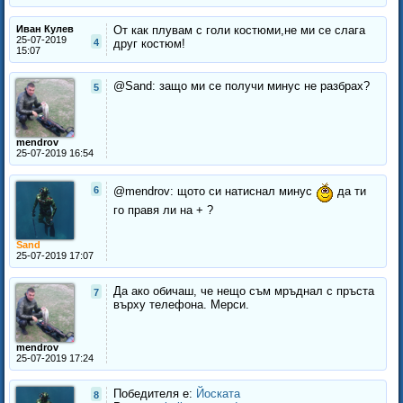
Иван Кулев
От как плувам с голи костюми,не ми се слага
25-07-2019
4
друг костюм!
15:07
@Sand: защо ми се получи минус не разбрах?
5
mendrov
25-07-2019 16:54
6
@mendrov: щото си натиснал минус
да ти
го правя ли на + ?
Sand
25-07-2019 17:07
Да ако обичаш, че нещо съм мръднал с пръста
7
върху телефона. Мерси.
mendrov
25-07-2019 17:24
Победителя е:
Йоската
8