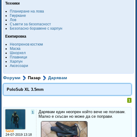
Техники
Планиране на лова
Гмуркане
Лов
Съвети за безопасност
Безопасно боравене с харпун
Екипировка
Неопренов костюм
Маска
Шнорхел
Плавници
Харпун
Аксесоари
Форуми
Пазар
Дарявам
PoloSub XL 3.5mm
1
Дарявам един неoпрен който вече не ползвам.
1
Малко е скъсан но може да се поправи.
Sand
24-07-2019 13:18