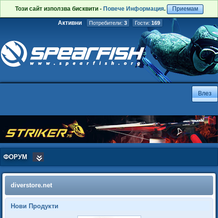
Този сайт използва бисквити -
Повече Информация
.
Приемам
Активни
Потребители:
3
Гости:
169
ФОРУМ
diverstore.net
Нови Продукти