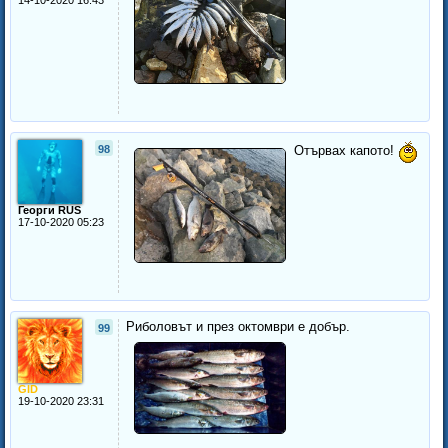
14-10-2020 16:43
98
Отървах капото!
Георги RUS
17-10-2020 05:23
Риболовът и през октомври е добър.
99
GID
19-10-2020 23:31