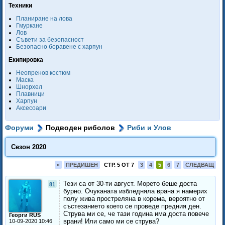
Техники
Планиране на лова
Гмуркане
Лов
Съвети за безопасност
Безопасно боравене с харпун
Екипировка
Неопренов костюм
Маска
Шнорхел
Плавници
Харпун
Аксесоари
Форуми
Подводен риболов
Риби и Улов
Сезон 2020
«
ПРЕДИШЕН
СТР. 5 ОТ 7
3
4
5
6
7
СЛЕДВАЩ
Тези са от 30-ти август. Морето беше доста
81
бурно. Очуканата избледняла врана я намерих
полу жива простреляна в корема, вероятно от
състезанието което се проведе предния ден.
Струва ми се, че тази година има доста повече
Георги RUS
врани! Или само ми се струва?
10-09-2020 10:46