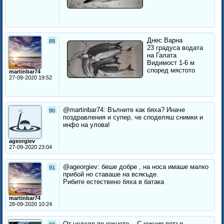
Днес Варна
89
23 градуса водата
на Галата
Видимост 1-6 м
според мястото
martinbar74
27-09-2020 19:52
@martinbar74: Вълните как бяха? Иначе
90
поздравления и супер, че споделяш снимки и
инфо на улова!
ageorgiev
27-09-2020 23:04
@ageorgiev: беше добре , на носа имаше малко
91
прибой но ставаше на всякъде.
Рибите естествено бяха в батака
martinbar74
28-09-2020 10:24
От неделя по южното... С южния вятър ...