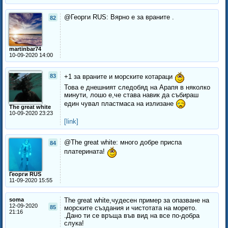
@Георги RUS: Вярно е за враните .
82
martinbar74
10-09-2020 14:00
83
+1 за враните и морските котараци
Това е днешният следобяд на Арапя в няколко
минути, лошо е,че става навик да събираш
един чувал пластмаса на излизане
The great white
10-09-2020 23:23
[link]
@The great white: много добре приспа
84
платерината!
Георги RUS
11-09-2020 15:55
soma
The great white,чудесен пример за опазване на
12-09-2020
85
морските създания и чистотата на морето.
21:16
.Дано ти се връща във вид на все по-добра
слука!