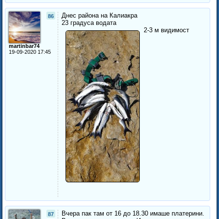
Днес района на Калиакра
86
23 градуса водата
2-3 м видимост
martinbar74
19-09-2020 17:45
Вчера пак там от 16 до 18.30 имаше платерини.
87