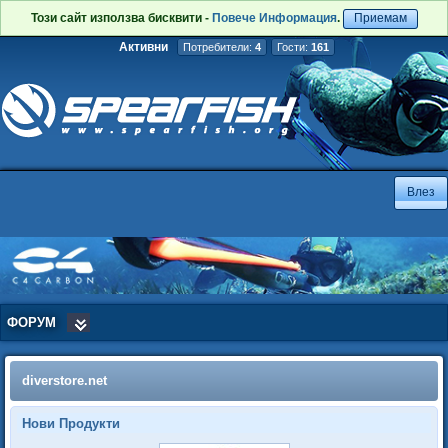
Този сайт използва бисквити -
Повече Информация
.
Приемам
Активни
Потребители:
4
Гости:
161
ФОРУМ
diverstore.net
Нови Продукти