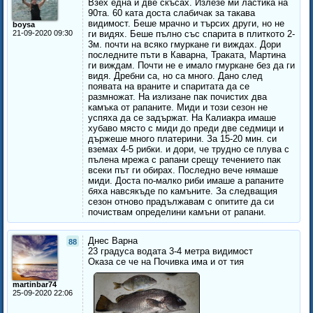
Взех една и две скъсах. Излезе ми ластика на
90та. 60 ката доста слабичак за такава
видимост. Беше мрачно и търсих други, но не
boysa
21-09-2020 09:30
ги видях. Беше пълно със спарита в плиткото 2-
3м. почти на всяко гмуркане ги виждах. Дори
последните пъти в Каварна, Траката, Мартина
ги виждам. Почти не е имало гмуркане без да ги
видя. Дребни са, но са много. Дано след
появата на враните и спаритата да се
размножат. На излизане пак почистих два
камъка от рапаните. Миди и този сезон не
успяха да се задържат. На Калиакра имаше
хубаво място с миди до преди две седмици и
държеше много платерини. За 15-20 мин. си
вземах 4-5 рибки. и дори, че трудно се плува с
пълена мрежа с рапани срещу течението пак
всеки път ги обирах. Последно вече нямаше
миди. Доста по-малко риби имаше а рапаните
бяха навсякъде по камъните. За следващия
сезон отново прадължавам с опитите да си
почиствам определини камъни от рапани.
Днес Варна
88
23 градуса водата 3-4 метра видимост
Оказа се че на Почивка има и от тия
martinbar74
25-09-2020 22:06