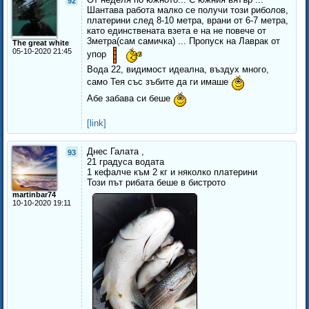
92
Шантава работа малко се получи този риболов,
платерини след 8-10 метра, врани от 6-7 метра,
като единствената взета е на не повече от
3метра(сам самичка) ... Пропуск на Лаврак от
The great white
05-10-2020 21:45
упор
Вода 22, видимост идеална, въздух много,
само Тея със зъбите да ги имаше
Абе забава си беше
[link]
Днес Галата ,
93
21 градуса водата
1 кефалче към 2 кг и няколко платерини
Този път рибата беше в бистрото
martinbar74
10-10-2020 19:11