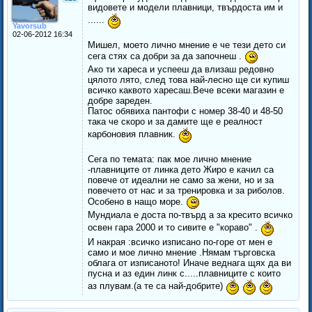
видовете и модели плавници, твърдоста им и
......
Yavorsub
02-06-2012 16:34
Мишел, моето лично мнение е че тези дето си
сега стях са добри за да започнеш .
Ако ти хареса и успееш да влизаш редовно
цялото лято, след това най-лесно ще си купиш
всичко каквото харесаш.Вече всеки магазин е
добре зареден.
Патос обявиха пантофи с номер 38-40 и 48-50
така че скоро и за дамите ще е реалност
карбоновия плавник.
Сега по темата: пак мое лично мнение
-плавниците от линка дето Жиро е качил са
повече от идеални не само за жени, но и за
повечето от нас и за тренировка и за риболов.
Особено в нащо море.
Мундиала е доста по-твърд а за кресито всичко
освен гара 2000 и то сивите е "кораво" .
И накрая :всичко изписано по-горе от мен е
само и мое лично мнение .Нямам търговска
облага от изписаното! Иначе веднага щях да ви
пусна и аз един линк с.....плавниците с които
аз плувам.(а те са най-добрите)