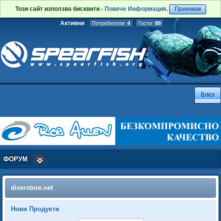
Този сайт използва бисквити -
Повече Информация
.
Приемам
Активни
Потребители:
4
Гости:
89
ФОРУМ
diverstore.net
Нови Продукти