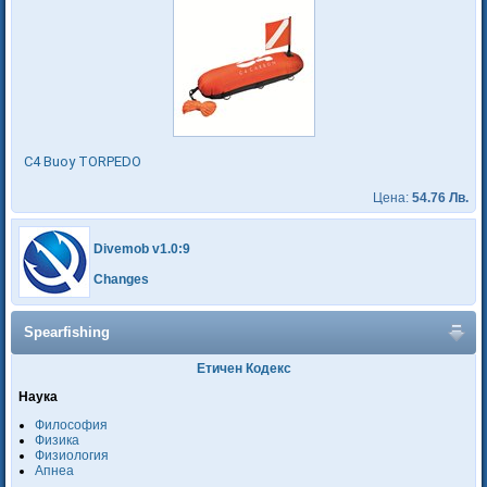
C4 Buoy TORPEDO
Цена:
54.76 Лв.
Divemob v1.0:9
Changes
Spearfishing
Етичен Кодекс
Наука
Философия
Физика
Физиология
Апнеа