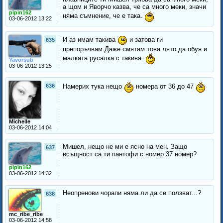
а щом и Яворчо казва, че са много меки, значи
pipin162
няма съмнение, че е така.
03-06-2012 13:22
И аз имам такива
и затова ги
635
препоръчвам.Даже смятам това лято да обуя и
малката русалка с такива.
Yavorsub
03-06-2012 13:25
636
Намерих тука нещо
номера от 36 до 47
Michelle
03-06-2012 14:04
Мишел, нещо не ми е ясно на мен. Защо
637
всъщност са ти пантофи с номер 37 номер?
pipin162
03-06-2012 14:32
Неопренови чорапи няма ли да се ползват...?
638
mc_ribe_ribe
03-06-2012 14:58