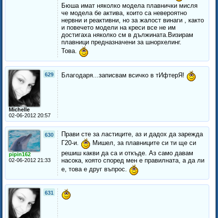
Бюша имат няколко модела плавнички мисля
че модела бе актива, които са невероятно
нервни и реактивни, но за жалост винаги , както
и повечето модели на креси все не им
достигаха няколко см в дължината.Визирам
плавници предназначени за шнорхелинг.
Това.
629
Благодаря...записвам всичко в тИфтерЯ!
Michelle
02-06-2012 20:57
Прави сте за ластиците, аз и дадох да зарежда
630
Г20-и.
Мишел, за плавниците си ти ще си
решиш какви да са и откъде. Аз само давам
pipin162
насока, която според мен е правилната, а да ли
02-06-2012 21:33
е, това е друг въпрос.
631