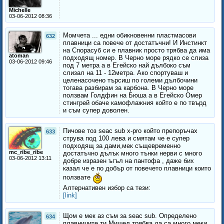
Michelle
03-06-2012 08:36
Момчета ... едни обикновенни пластмасови
632
плавници са повече от достатъчни! И Инстинкт
на Спорасуб си е плавник просто трябва да има
atoman
подходящ номер. В Черно море рядко се слиза
03-06-2012 09:46
под 7 метра а в Егейско най дълбоко съм
слизал на 11 - 12метра. Ако спортуваш и
целенасочено търсиш по големи дълбочини
тогава разбирам за карбона. В Черно море
ползвам Голдфин на Бюша а в Егейско Омер
стингрей обаче камофлажния който е по твърд
и съм супер доволен.
Пичове тоз seac sub x-pro който препоръчах
633
струва под 100 лева и смятам че е супер
подходящ за дами,мек същевременно
mc_ribe_ribe
достатъчно дълък много тънки нерви с много
03-06-2012 13:11
добре изразен ъгъл на пантофа , даже бих
казал че е по добър от повечето плавници които
ползвате
Алтернативен избор са тези:
[link]
Щом е мек аз съм за seac sub. Определено
634
плавниците ти Мишел трябва да са много меки,