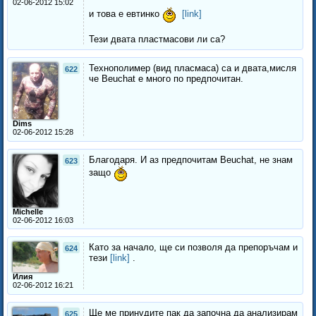
02-06-2012 15:02
и това е евтинко
[link]
Тези двата пластмасови ли са?
Технополимер (вид пласмаса) са и двата,мисля
622
че Beuchat е много по предпочитан.
Dims
02-06-2012 15:28
Благодаря. И аз предпочитам Beuchat, не знам
623
защо
Michelle
02-06-2012 16:03
Като за начало, ще си позволя да препоръчам и
624
тези
[link]
.
Илия
02-06-2012 16:21
Ще ме принудите пак да започна да анализирам
625