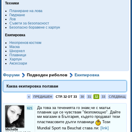
Техники
Планиране на лова
Гмуркане
Лов
Съвети за безопасност
Безопасно боравене с харпун
Екипировка
Неопренов костюм
Маска
Шнорхел
Плавници
Харпун
Аксесоари
Форуми
Подводен риболов
Екипировка
Каква екипировка ползвам
«
ПРЕДИШЕН
СТР. 32 ОТ 33
30
31
32
33
СЛЕДВАЩ
Да това за теченията го знам,че с малък
621
плавник ще се чувствам "безпомощно". Дайте
ми магазин в България, където продават тези
пластмасовите дълги плавници
Този
Mundial Sport na Beuchat става ли:
[link]
Michelle