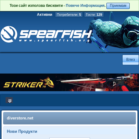
Този сайт използва бисквити -
Повече Информация
.
Приемам
Активни
Потребители:
5
Гости:
129
diverstore.net
Нови Продукти