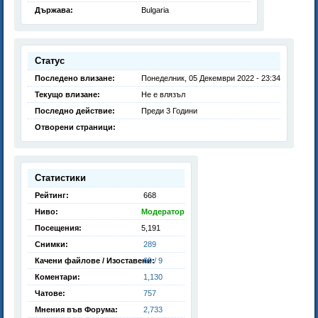
Държава:
Bulgaria
Статус
Последено влизане:
Понеделник, 05 Декември 2022 - 23:34
Текущо влизане:
Не е влязъл
Последно действие:
Преди 3 Години
Отворени страници:
Статистики
Рейтинг:
668
Ниво:
Модератор
Посещения:
5,191
Снимки:
289
Качени файлове / Изоставени:
69 / 9
Коментари:
1,130
Чатове:
757
Мнения във Форума:
2,733