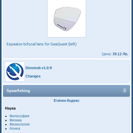
Espealon bifocal lens for SeaQuest (left)
Цена:
39.12 Лв.
Divemob v1.0:9
Changes
Spearfishing
Етичен Кодекс
Наука
Философия
Физика
Физиология
Апнеа