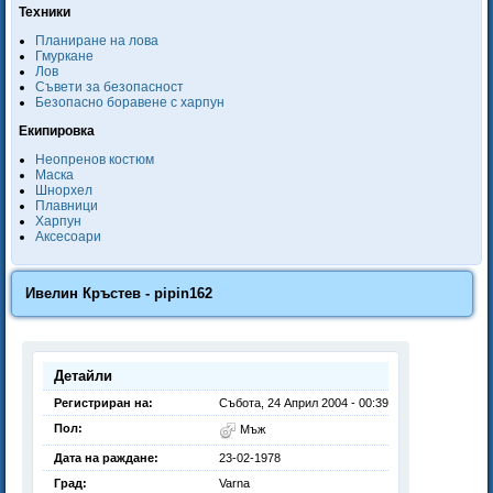
Техники
Планиране на лова
Гмуркане
Лов
Съвети за безопасност
Безопасно боравене с харпун
Екипировка
Неопренов костюм
Маска
Шнорхел
Плавници
Харпун
Аксесоари
Ивелин Кръстев - pipin162
Детайли
Регистриран на:
Събота, 24 Април 2004 - 00:39
Пол:
Мъж
Дата на раждане:
23-02-1978
Град:
Varna