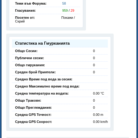
Теми във Форума:
58
Гласувания:
959
/
29
Посетен от:
Покажи /
Скрий
Статистика на Гмурканията
Общо Сесии:
0
Публични сесии:
0
Общо гмрукания:
0
Среден брой Приятели:
0
Средно Време под вода за сесия:
Средно Максимално време под вода:
Средна температура на водата:
0.00 °C
Общо Тракове:
0
Общо Преглеждания:
0
Средна GPS Точност:
0.00 m
Средна GPS Скорост:
0.00 km/h