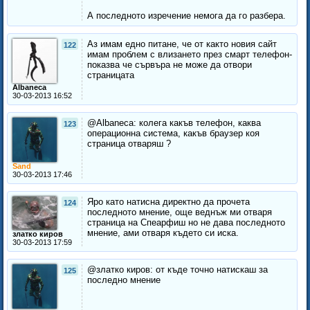
А последното изречение немога да го разбера.
Аз имам едно питане, че от както новия сайт
122
имам проблем с влизането през смарт телефон-
показва че сървъра не може да отвори
страницата
Albaneca
30-03-2013 16:52
@Albaneca: колега какъв телефон, каква
123
операционна система, какъв браузер коя
страница отваряш ?
Sand
30-03-2013 17:46
Яро като натисна директно да прочета
124
последното мнение, още веднъж ми отваря
страница на Спеарфиш но не дава последното
мнение, ами отваря където си иска.
златко киров
30-03-2013 17:59
@златко киров: от къде точно натискаш за
125
последно мнение