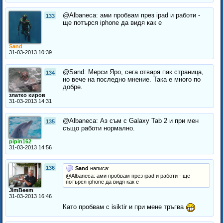
@Albaneca: ами пробвам през ipad и работи -
133
ще потърся iphone да видя как е
Sand
31-03-2013 10:39
@Sand: Мерси Яро, сега отваря пак страница,
134
но вече на последно мнение. Така е много по
добре.
златко киров
31-03-2013 14:31
@Albaneca: Аз съм с Galaxy Tab 2 и при мен
135
също работи нормално.
pipin162
31-03-2013 14:56
136
Sand
написа:
@Albaneca: ами пробвам през ipad и работи - ще
потърся iphone да видя как е
JimBeem
31-03-2013 16:46
Като пробвам с isiktir и при мене тръгва