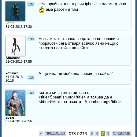
сега пробвах и с първия iphone - големо дърво
137
ама работи и там
Sand
31-03-2013 17:30
Незнам как станаха нещата но се оправи и
138
проработи сега отваря всичко явно нещо с
старата настрйка на сайта
Albaneca
31-03-2013 17:55
kotunec
А ще има ли мобилна версия на сайта?
31-03-2013
139
20:18
Когати си в тема тайтъла е
140
<title>Spearfish.org</title> а трябва да е
<title>Името на темата - Spearfish.org</title>
spear
02-04-2013 20:56
«
ПРЕДИШЕН
СТР. 7 ОТ 8
5
6
7
8
СЛЕДВАЩ