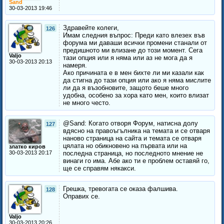
Sand
30-03-2013 19:46
Здравейте колеги,
126
Имам следния въпрос: Преди като влезех във
форума ми даваши всички промени станали от
предишното ми влизане до този момент. Сега
Valjo
тази опция или я няма или аз не мога да я
30-03-2013 20:13
намеря.
Ако причината е в мен бихте ли ми казали как
да стигна до тази опция или ако я няма мислите
ли да я възобновите, защото беше много
удобна, особено за хора като мен, които влизат
не много често.
@Sand: Когато отворя Форум, натисна долу
127
вдясно на правоъгълника на темата и се отваря
наново страница на сайта и темата се отваря
цялата но обикновено на първата или на
златко киров
30-03-2013 20:17
последна страница, но последното мнение не
винаги го има. Абе ако ти е проблем оставяй го,
ще се справям някакси.
Грешка, тревогата се оказа фалшива.
128
Оправих се.
Valjo
30-03-2013 20:26