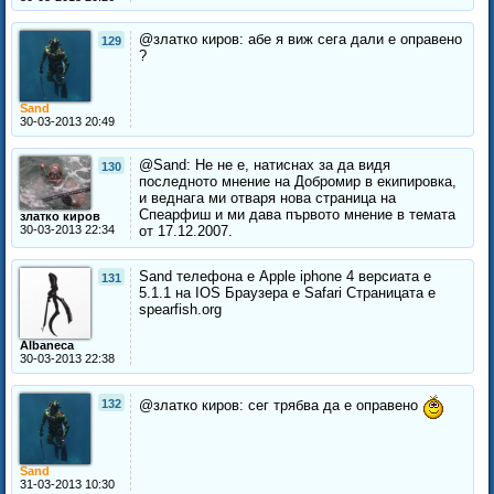
@златко киров: абе я виж сега дали е оправено
129
?
Sand
30-03-2013 20:49
@Sand: Не не е, натиснах за да видя
130
последното мнение на Добромир в екипировка,
и веднага ми отваря нова страница на
Спеарфиш и ми дава първото мнение в темата
златко киров
30-03-2013 22:34
от 17.12.2007.
Sand телефона е Apple iphone 4 версиата е
131
5.1.1 на IOS Браузера е Safari Страницата е
spearfish.org
Albaneca
30-03-2013 22:38
132
@златко киров: сег трябва да е оправено
Sand
31-03-2013 10:30