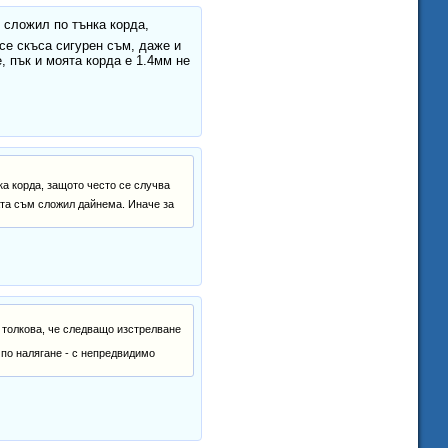
 сложил по тънка корда,
 се скъса сигурен съм, даже и
, пък и моята корда е 1.4мм не
а корда, защото често се случва
рата съм сложил дайнема. Иначе за
- толкова, че следващо изстрелване
 по налягане - с непредвидимо