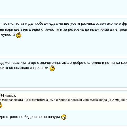
 честно, то аз и да пробвам едва ли ще усетя разлика освен ако не е 
и пари ще взема една стрела, то и за резервна да имам няма да е грешк
 глупости
ед мен разликата ще е значителна, ама е добре е сложиш и по тънка корд
които се ползваш за косачки
r74
написа:
д мен разликата ще е значителна, ама е добре е сложиш и по тънка корда ( 1.2 мм) не 
ро стреля по бидони не по пачури