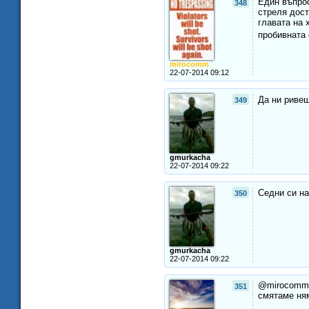
Един въпрос
348
стреля дост
главата на 
пробивната 
mirocomm
22-07-2014 09:12
Да ни ривеш
349
gmurkacha
22-07-2014 09:22
Седни си на
350
gmurkacha
22-07-2014 09:22
@mirocomm: 
351
смятаме ням