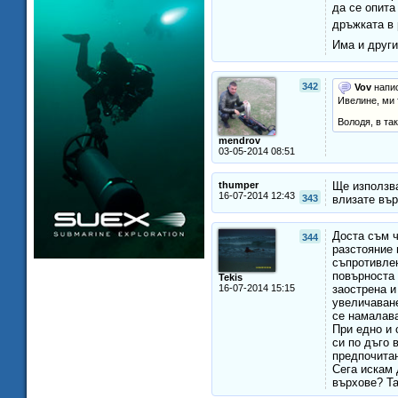
да се опита
дръжката в
Има и други
342
Vov
напис
Ивелине, ми т
Володя, в та
mendrov
03-05-2014 08:51
thumper
Ще използва
16-07-2014 12:43
343
влизате вър
Доста съм ч
344
разстояние 
съпротивлен
повърноста 
Tekis
16-07-2014 15:15
заострена и
увеличаване
се намалава
При едно и 
си по дъго 
предпочитан
Сега искам
върхове? Та