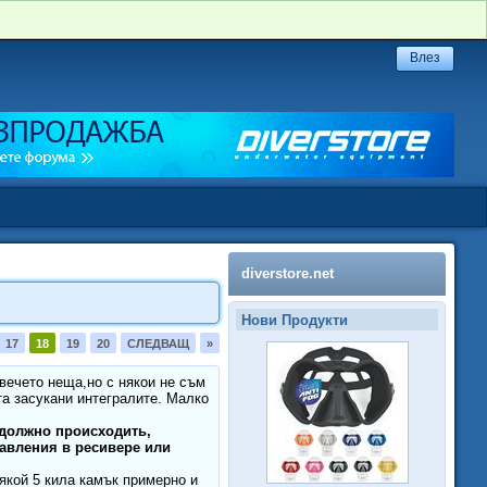
diverstore.net
Нови Продукти
17
18
19
20
СЛЕДВАЩ
»
вечето неща,но с някои не съм
та засукани интегралите. Малко
 должно происходить,
авления в ресивере или
някой 5 кила камък примерно и