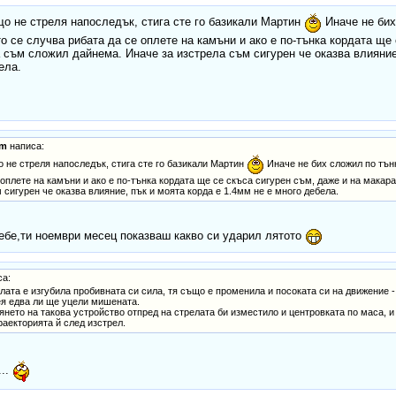
о не стреля напоследък, стига сте го базикали Мартин
Иначе не бих
о се случва рибата да се оплете на камъни и ако е по-тънка кордата ще
 съм сложил дайнема. Иначе за изстрела съм сигурен че оказва влияние
ела.
mm
написа:
 не стреля напоследък, стига сте го базикали Мартин
Иначе не бих сложил по тънк
 оплете на камъни и ако е по-тънка кордата ще се скъса сигурен съм, даже и на мака
 сигурен че оказва влияние, пък и моята корда е 1.4мм не е много дебела.
ебе,ти ноември месец показваш какво си ударил лятото
а:
релата е изгубила пробивната си сила, тя също е променила и посоката си на движение 
ея едва ли ще уцели мишената.
янето на такова устройство отпред на стрелата би изместило и центровката по маса, и
раекторията й след изстрел.
...