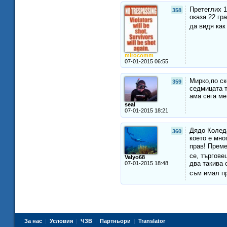
Претеглих 1
358
оказа 22 гр
да видя как
mirocomm
07-01-2015 06:55
Мирко,по ск
359
седмицата т
ама сега ме
seal
07-01-2015 18:21
Дядо Коледа
360
което е мно
прав! Преме
се, търгове
Valyo68
два такива 
07-01-2015 18:48
съм имал пр
За нас
|
Условия
|
ЧЗВ
|
Партньори
|
Translator