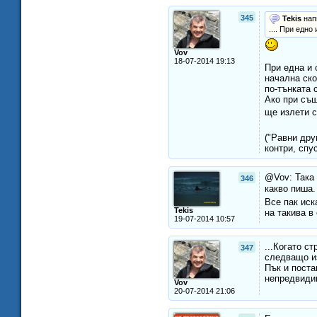
345
Tekis
нап
.... При едно
Vov
18-07-2014 19:13
При една и
начална ско
по-тънката 
Ако при същ
ще излети с
("Равни дру
контри, спус
@Vov: Така 
346
какво пиша
Все пак иск
Tekis
на такива в
19-07-2014 10:57
...Когато с
347
следващо из
Пък и поста
непредвидим
Vov
20-07-2014 21:06