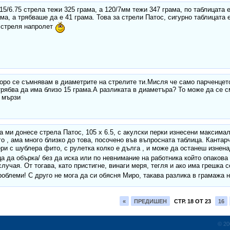
15/6.75 стрела тежи 325 грама, а 120/7мм тежи 347 грама, по таблицата 
ама, а трябваше да е 41 грама. Това за стрели Патос, сигурно таблицата 
 стреля напролет
оро се съмнявам в диаметрите на стрелите ти.Мисля че само парченцето
рябва да има близо 15 грама.А разликата в диаметъра? То може да се с
 мързи
 ми донесе стрела Патос, 105 x 6.5, с акулски перки изнесени максималн
го , ама много близко до това, посочено във въпросната таблица. Кантарч
ри с шублера фито, с рулетка колко е дълга , и може да останеш изнена
ца да обърка/ без да иска или по невнимание на работника който опакова
случая. От тогава, като пристигне, винаги меря, тегля и ако има грешка 
облеми! С друго не мога да си обясня Миро, такава разлика в грамажа 
«
ПРЕДИШЕН
СТР. 18 ОТ 23
16
© 20