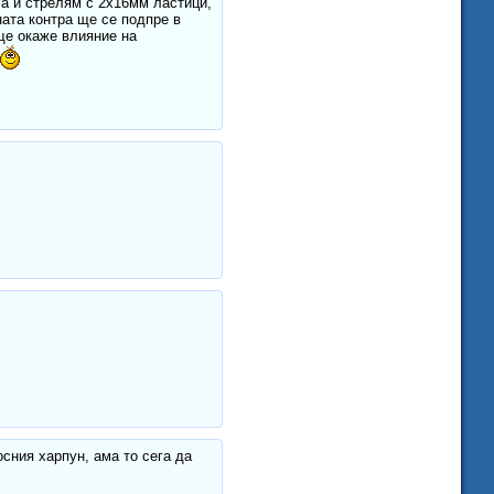
а и стрелям с 2х16мм ластици,
ната контра ще се подпре в
ще окаже влияние на
сния харпун, ама то сега да