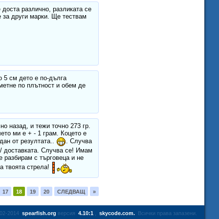
е доста различно, разликата се
е за други марки. Ще тествам
 5 см дето е по-дълга
метне по плътност и обем де
о назад, и тежи точно 273 гр.
ето ми е + - 1 грам. Коцето е
дан от резултата..
. Случва
 / доставката. Случва се! Имам
се разбирам с търговеца и не
на твоята стрела!
17
18
19
20
СЛЕДВАЩ
»
02-2014
spearfish.org
версия
4.10:1
,
skycode.com.
Всички права запазени.