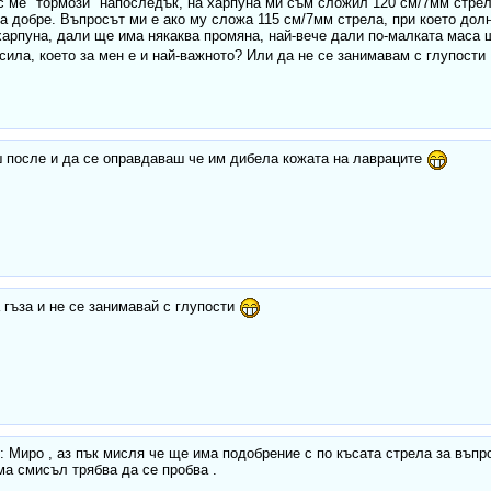
 ме "тормози" напоследък, на харпуна ми съм сложил 120 см/7мм стрел
а добре. Въпросът ми е ако му сложа 115 см/7мм стрела, при което дол
харпуна, дали ще има някаква промяна, най-вече дали по-малката маса 
сила, което за мен е и най-важното? Или да не се занимавам с глупости
 после и да се оправдаваш че им дибела кожата на лавраците
 гъза и не се занимавай с глупости
Миро , аз пък мисля че ще има подобрение с по късата стрела за въпро
а смисъл трябва да се пробва .