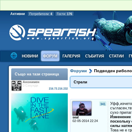
Активни
Потребители:
4
Гости:
176
НОВИНИ
ФОРУМ
ГАЛЕРИЯ
СЪБИТИЯ
СТАТИИ
Г
Форуми
Подводен рибол
Също на тази страница
Стрели
Анонимен
0 Секунди
216.73.216.232
Уфф,изчетох
341
съгласен,тв
сухо прилаг
Изменение 
seal
02-05-2014 22:24
поскольку 
силы натяж
Това не е г