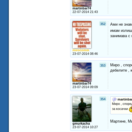
martinbar74
22-07-2014 21:43
352
Ами не знам
имам излишн
занимава с
mirocomm
23-07-2014 08:46
Миро , спор
353
дебелите , 
martinbar74
23-07-2014 09:09
354
martinba
Миро , споре
за косачки
Мартине, Ми
gmurkacha
23-07-2014 10:27