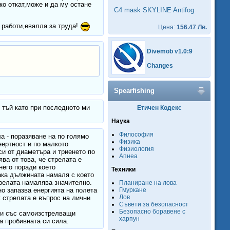
ко откат,може и да му остане
C4 mask SKYLINE Antifog
 работи,евалла за труда!
Цена:
156.47 Лв.
Divemob v1.0:9
Changes
Spearfishing
 тъй като при последното ми
Етичен Кодекс
Наука
Философия
ла - поразяване на по голямо
Физика
нертност и по малкото
Физиология
си от диаметъра и триенето по
Апнеа
ва от това, че стрелата е
него поради което
Техники
ака дължината намаля с което
трелата намалява значително.
Планиране на лова
Гмуркане
но запазва енергията на полета
Лов
к стрелата е въпрос на лични
Съвети за безопасност
Безопасно боравене с
ли със самоизстрелващи
харпун
а пробивната си сила.