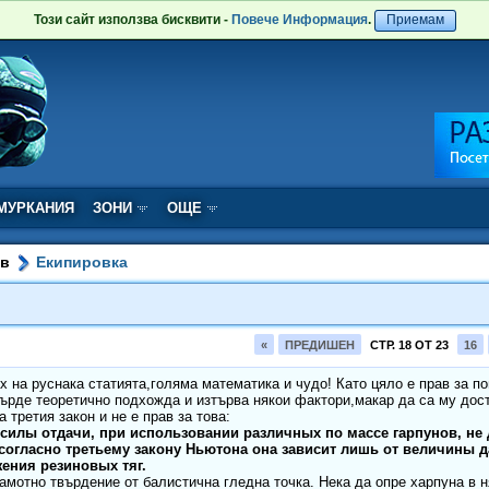
Този сайт използва бисквити -
Повече Информация
.
Приемам
МУРКАНИЯ
ЗОНИ
ОЩЕ
ов
Екипировка
«
ПРЕДИШЕН
СТР. 18 ОТ 23
16
 на руснака статията,голяма математика и чудо! Като цяло е прав за по
ърде теоретично подхожда и изтърва някои фактори,макар да са му дос
а третия закон и не е прав за това:
силы отдачи, при использовании различных по массе гарпунов, не
согласно третьему закону Ньютона она зависит лишь от величины д
ения резиновых тяг.
рамотно твърдение от балистична гледна точка. Нека да опре харпуна в 