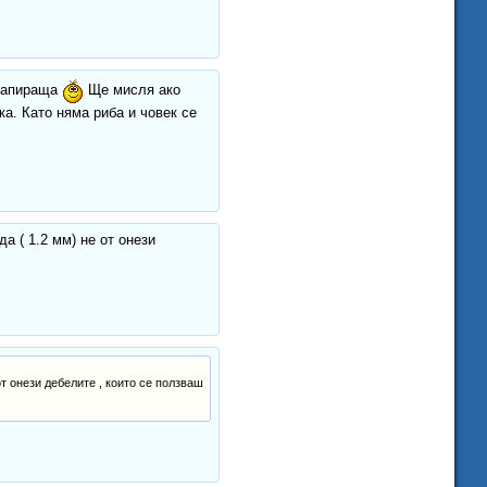
фрапираща
Ще мисля ако
а. Като няма риба и човек се
а ( 1.2 мм) не от онези
от онези дебелите , които се ползваш