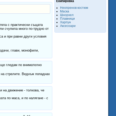
Екипировка
Неопренов костюм
Маска
Шнорхел
Плавници
Харпун
етяла с практически същата
Аксесоари
ли счупила много по-трудно от
а и при равни други условия
водачи, глави, монофили,
т ще гледам по внимателно
 на стрелите. Веднъж попаднах
и на движение - толкова, че
ата по маса, и по налягане - с