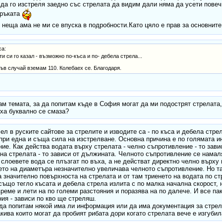
 да го изстреля заедно със стрелата да видим дали няма да усети повеч
 ръката
 неща ама не ми се впуска в подробности.Като цяло е прав за основните
а:
и си го казал - възможно по-къса и по- дебела стрела...
къв случай вземам 110. Колебаех се. Благодаря.
м темата, за да попитам къде в София могат да ми подострят стрелата,
ха буквално се смаза?
ел в руските сайтове за стрелите и изводите са - по къса и дебела стре
при една и съща сила на изстрелване. Основна причина е по голямата и
ие. Как действа водата върху стрелата - челно съпротивление - то зави
на стрелата - то зависи от дължината. Челното съпротивление се намаля
 слоевете вода се плъзгат по въха, а не действат директно челно върху 
то на диаметъра незначително увеличава челното съпротивление. Но т
 значително повърхноста на стрелата и от там триенето на водата по с
също тегло късата и дебела стрела излита с по малка начална скорост, 
време и лети на по големи разстояния и поразява на по далече. И все па
ия - зависи по кво ще стреляш.
 да попитам някой има ли информация или да има документация за стре
кива които могат да пробият рибата дори когато стрелата вече е изгубил