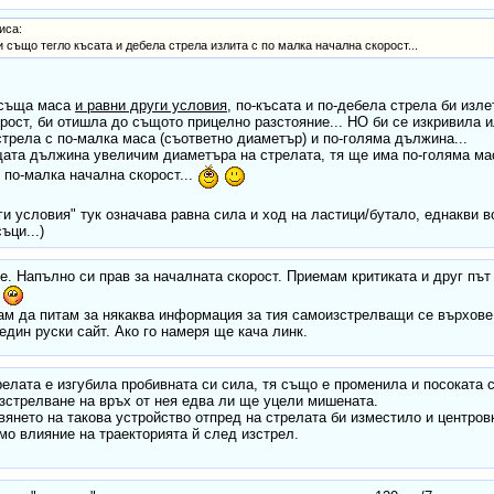
иса:
 и също тегло късата и дебела стрела излита с по малка начална скорост...
 съща маса
и равни други условия
, по-късата и по-дебела стрела би изл
рост, би отишла до същото прицелно разстояние... НО би се изкривила и
стрела с по-малка маса (съответно диаметър) и по-голяма дължина...
ата дължина увеличим диаметъра на стрелата, тя ще има по-голяма мас
 по-малка начална скорост...
ги условия" тук означава равна сила и ход на ластици/бутало, еднакви 
ъци...)
е. Напълно си прав за началната скорост. Приемам критиката и друг пъ
.
ам да питам за някаква информация за тия самоизстрелващи се върхове
 един руски сайт. Ако го намеря ще кача линк.
трелата е изгубила пробивната си сила, тя също е променила и посоката с
стрелване на връх от нея едва ли ще уцели мишената.
вянето на такова устройство отпред на стрелата би изместило и центровк
о влияние на траекторията й след изстрел.