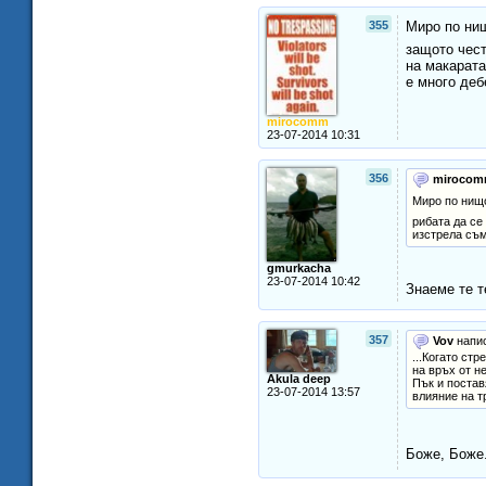
355
Миро по нищ
защото чест
на макарата
е много деб
mirocomm
23-07-2014 10:31
356
miroco
Миро по нищо
рибата да се
изстрела съм
gmurkacha
23-07-2014 10:42
Знаеме те т
357
Vov
напис
...Когато ст
на връх от н
Akula deep
Пък и постав
23-07-2014 13:57
влияние на т
Боже, Боже