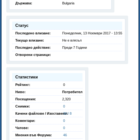
Държава:
Bulgaria
Статус
Последено влизане:
Понеделник, 13 Ноември 2017 - 13:55
Текущо влизане:
Не е влязъл
Последно действие:
Преди 7 Години
Отворени страници:
Статистики
Рейтинг:
0
Ниво:
Потребител
Посещения:
2,320
Снимки:
0
Качени файлове / Изоставени:
30 / 8
Коментари:
0
Чатове:
0
Мнения във Форума:
46