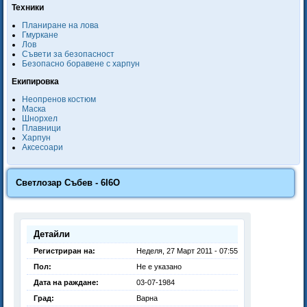
Техники
Планиране на лова
Гмуркане
Лов
Съвети за безопасност
Безопасно боравене с харпун
Екипировка
Неопренов костюм
Маска
Шнорхел
Плавници
Харпун
Аксесоари
Светлозар Събев - 6I6O
Детайли
Регистриран на:
Неделя, 27 Март 2011 - 07:55
Пол:
Не е указано
Дата на раждане:
03-07-1984
Град:
Варна