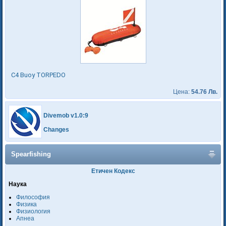
C4 Buoy TORPEDO
Цена:
54.76 Лв.
Divemob v1.0:9
Changes
Spearfishing
Етичен Кодекс
Наука
Философия
Физика
Физиология
Апнеа