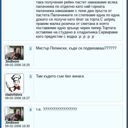
така получения рибен пастет намазваме всяка
палачинка по отделно като най горната
палачинка намазваме с поне два пръста от
пастета Палачинките ги слепваме една по една
докато се получи като блат за торта.С шприц
правим малка розичка от сметана в която
поставвяме едно зрънце черен пипер.Тортата
оставяме на студено в хладилника.Сервираме
като предястие с водка :p :p :p :p
Мистър Попински, къде се подвизаваш??????
2
JimBeem
09-02-2006 16:20
Там където съм бил винаги.
3
vladofidera
09-02-2006 16:27
т.е. ?????????????????
4
JimBeem
09-02-2006 16:30