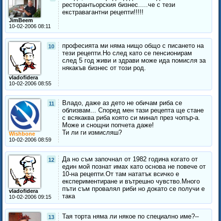
ресторантьорския бизнес.....че с тези
екстравагантни рецепти!!!!!
JimBeem
10-02-2006 08:11
професията ми няма нищо общо с писането на
10
тези рецепти.Но след като се пенсионирам
след 5 год живи и здрави може ида помисля за
някакъв бизнес от този род.
vladofidera
10-02-2006 08:55
Владо, даже аз дето не обичам риба се
11
облизвам... Според мен тази рецепта ще стане
с всякаква риба която си минал през чопър-а.
Може и снощни попчета даже!
Ти ли ги измисляш?
Wishbone
10-02-2006 08:59
Да но съм започнал от 1982 година когато от
12
един мой познат имах като основа не повече от
10-на рецепти.От там нататък всичко е
експериментиране и вътрешно чувство.Много
пъти съм провалял риби но докато се получи е
vladofidera
така
10-02-2006 09:15
Тая торта няма ли някое по специално име?--
13