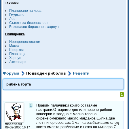
Техники
Планиране на лова
Гмуркане
Лов
Съвети за безопасност
Безопасно боравене с харпун
Екипировка
Неопренов костюм
Маска
Шнорхел
Плавници
Харпун
Аксесоари
Форуми
Подводен риболов
Рецепти
рибена торта
1
Правим палачинки които оставяме
1
настрани.Отваряме две или повече рибени
консерви и заедно с малко топено
сирене,омекнало масло,магданоз,щипка две
лют пипер,соев сос 1 ч.л-ка,разбъркваме след
vladofidera
което сместа разбиваме с ножа на миксера.С
09-02-2006 16:17