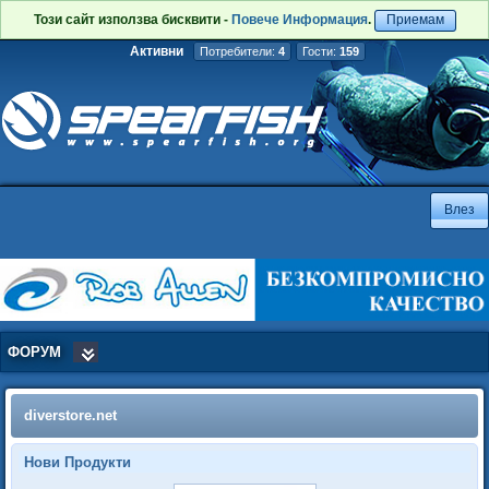
Този сайт използва бисквити -
Повече Информация
.
Приемам
Активни
Потребители:
4
Гости:
159
ФОРУМ
diverstore.net
Нови Продукти