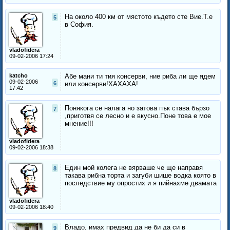
На около 400 км от мястото където сте Вие.Т.е
5
в София.
vladofidera
09-02-2006 17:24
katcho
Абе мани ти тия консерви, ние риба ли ще ядем
09-02-2006
6
или консерви!ХАХАХА!
17:42
Понякога се налага но затова пък става бързо
7
,приготвя се лесно и е вкусно.Поне това е мое
мнение!!!
vladofidera
09-02-2006 18:38
Един мой колега не вярваше че ще направя
8
такава рибна торта и загуби шише водка която в
последствие му опростих и я пийнахме двамата
vladofidera
09-02-2006 18:40
Владо, имах предвид да не би да си в
9