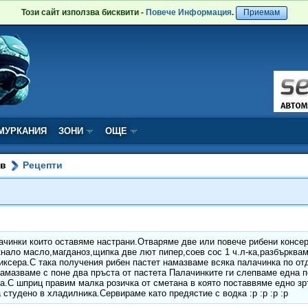
Този сайт използва бисквити -
Повече Информация
.
Приемам
МУРКАНИЯ
ЗОНИ
ОЩЕ
ов
Рецепти
чинки които оставяме настрани.Отваряме две или повече рибени консер
нало масло,магданоз,щипка две лют пипер,соев сос 1 ч.л-ка,разбърква
иксера.С така получения рибен пастет намазваме всяка палачинка по отд
амазваме с поне два пръста от пастета Палачинките ги слепваме една п
та.С шприц правим малка розичка от сметана в която поставвяме едно зр
 студено в хладилника.Сервираме като предястие с водка :p :p :p :p