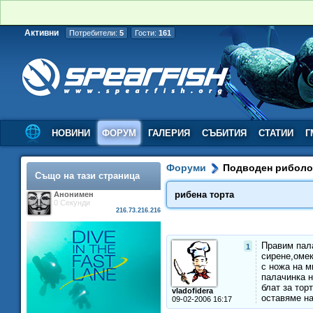
Активни
Потребители:
5
Гости:
161
НОВИНИ
ФОРУМ
ГАЛЕРИЯ
СЪБИТИЯ
СТАТИИ
Г
Форуми
Подводен рибол
Също на тази страница
рибена торта
Анонимен
0 Секунди
216.73.216.216
Правим пала
1
сирене,омек
с ножа на м
палачинка н
блат за тор
vladofidera
оставяме на
09-02-2006 16:17