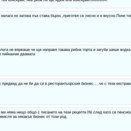
 налага но затова пък става бързо ,приготвя се лесно и е вкусно.Поне то
лега не вярваше че ще направя такава рибна торта и загуби шише водка
я пийнахме двамата
 предвид да не би да си в ресторантьорския бизнес.....че с тези екстрава
ми няма нищо общо с писането на тези рецепти.Но след като се пенсио
мисля за някакъв бизнес от този род.