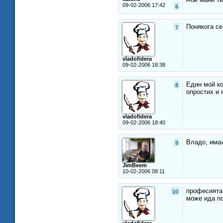
09-02-2006 17:42
6
Понякога се
7
vladofidera
09-02-2006 18:38
Един мой ко
8
опростих и 
vladofidera
09-02-2006 18:40
Владо, имах
9
JimBeem
10-02-2006 08:11
професията 
10
може ида по