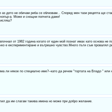
 аз дето не обичам риба се облизвам... Според мен тази рецепта ще ста
чопър-а. Може и снощни попчета даже!
мисляш?
апочнал от 1982 година когато от един мой познат имах като основа не п
чко е експериментиране и вътрешно чувство.Много пъти съм провалял ри
яма ли някое по специално име?--като да речем "тортата на Владо " или
ил да им слагам такива имена но може при добро желание.