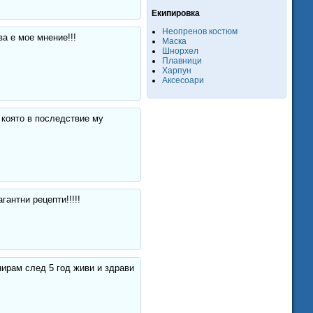
Екипировка
Неопренов костюм
ва е мое мнение!!!
Маска
Шнорхел
Плавници
Харпун
Аксесоари
 която в последствие му
гантни рецепти!!!!!
нирам след 5 год живи и здрави