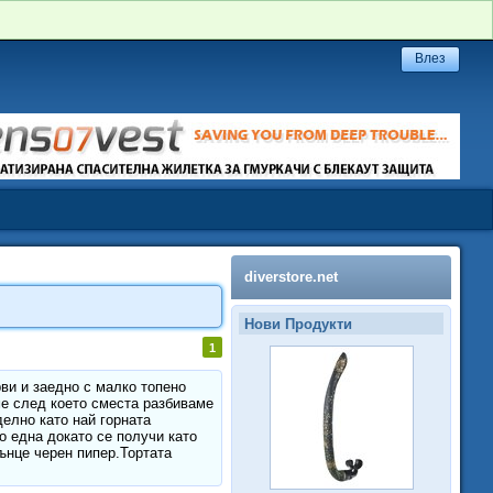
diverstore.net
Нови Продукти
1
ви и заедно с малко топено
ме след което сместа разбиваме
елно като най горната
о една докато се получи като
ънце черен пипер.Тортата