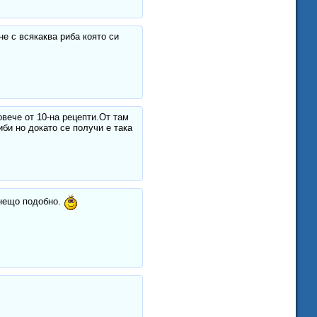
не с всякаква риба която си
овече от 10-на рецепти.От там
би но докато се получи е така
 нещо подобно.