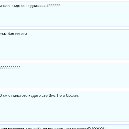
ински, къде се подвизаваш??????
съм бил винаги.
???????????
0 км от мястото където сте Вие.Т.е в София.
 тия консерви, ние риба ли ще ядем или консерви!ХАХАХА!