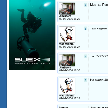
Мистър Поп
2
JimBeem
09-02-2006 16:20
Там където 
3
vladofidera
09-02-2006 16:27
т.е. ??????
4
JimBeem
09-02-2006 16:30
На около 40
5
vladofidera
09-02-2006 17:24
katcho
Абе мани ти