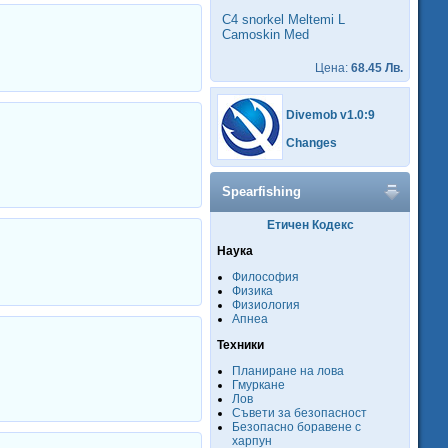
C4 snorkel Meltemi L
Camoskin Med
Цена:
68.45 Лв.
Divemob v1.0:9
Changes
Spearfishing
Етичен Кодекс
Наука
Философия
Физика
Физиология
Апнеа
Техники
Планиране на лова
Гмуркане
Лов
Съвети за безопасност
Безопасно боравене с
харпун