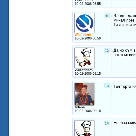
vladofidera
10-02-2006 08:55
Владо, даже
11
минал през 
Ти ли ги из
Wishbone
10-02-2006 08:59
Да но съм з
12
нататък вси
vladofidera
10-02-2006 09:15
13
Тая торта н
fidana
10-02-2006 09:18
Не съм мисл
14